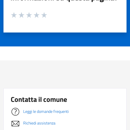
Valuta da 1 a 5 stelle la pagina
Valuta 1 stelle su 5
Valuta 2 stelle su 5
Valuta 3 stelle su 5
Valuta 4 stelle su 5
Valuta 5 stelle su 5
Contatta il comune
Leggi le domande frequenti
Richiedi assistenza