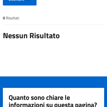
0
Risultati
Risultati di ricerca
Nessun Risultato
Quanto sono chiare le
informazioni su questa pagina?