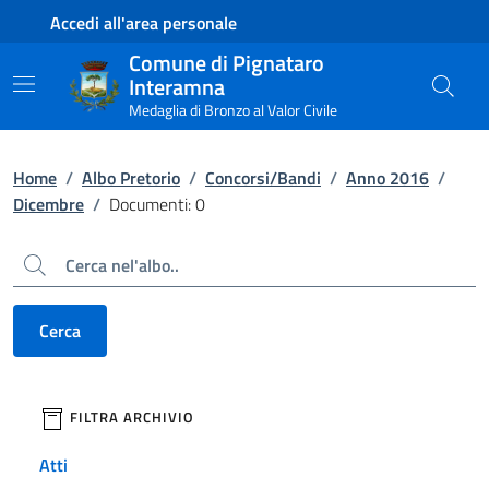
Contenuto principale
Piede di pagina
Accedi all'area personale
Comune di Pignataro
Interamna
Medaglia di Bronzo al Valor Civile
Home
/
Albo Pretorio
/
Concorsi/Bandi
/
Anno 2016
/
Dicembre
/
Documenti: 0
Cerca
Cerca
filtri da applicare
FILTRA ARCHIVIO
Atti