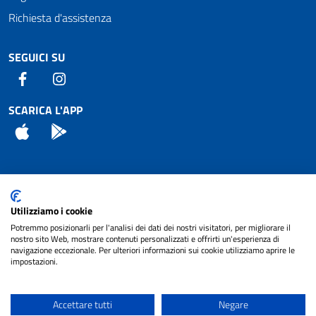
Richiesta d'assistenza
SEGUICI SU
Facebook
Instagram
SCARICA L'APP
App Store
Android
Attuazione Misure PNRR
Utilizziamo i cookie
Piano di miglioramento del sito
Potremmo posizionarli per l'analisi dei dati dei nostri visitatori, per migliorare il
nostro sito Web, mostrare contenuti personalizzati e offrirti un'esperienza di
navigazione eccezionale. Per ulteriori informazioni sui cookie utilizziamo aprire le
impostazioni.
© 2024 Comune di Pignataro Interamna | sito a
Privacy
cura di
NET SMART
Accettare tutti
Negare
Note legali