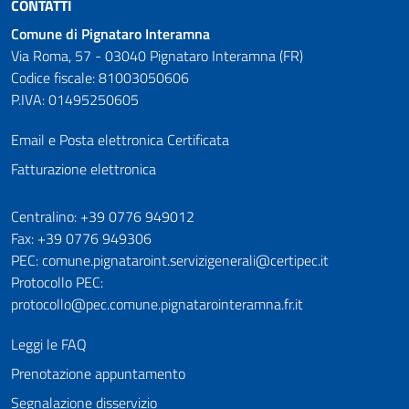
CONTATTI
Comune di Pignataro Interamna
Via Roma, 57 - 03040 Pignataro Interamna (FR)
Codice fiscale: 81003050606
P.IVA: 01495250605
Email e Posta elettronica Certificata
Fatturazione elettronica
Numeri utili
Centralino: +39 0776 949012
Fax: +39 0776 949306
PEC: comune.pignataroint.servizigenerali@certipec.it
Protocollo PEC:
protocollo@pec.comune.pignatarointeramna.fr.it
Leggi le FAQ
Prenotazione appuntamento
Segnalazione disservizio