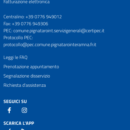
Fatturazione elettronica
Numeri utili
Centralino: +39 0776 949012
Fax: +39 0776 949306
PEC: comune.pignataroint.servizigenerali@certipec.it
Protocollo PEC:
protocollo@pec.comune.pignatarointeramna.fr.it
Leggi le FAQ
Prenotazione appuntamento
Segnalazione disservizio
Richiesta d'assistenza
SEGUICI SU
Facebook
Instagram
SCARICA L'APP