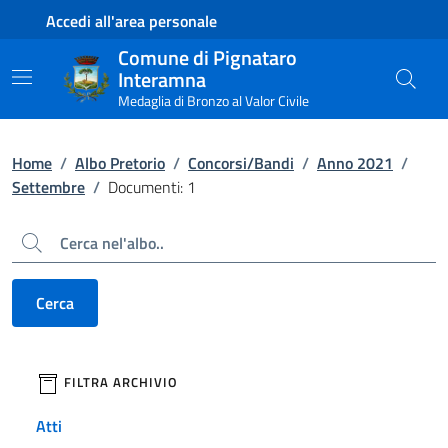
Contenuto principale
Piede di pagina
Accedi all'area personale
Comune di Pignataro
Interamna
Medaglia di Bronzo al Valor Civile
Home
/
Albo Pretorio
/
Concorsi/Bandi
/
Anno 2021
/
Settembre
/
Documenti: 1
Cerca
Cerca
filtri da applicare
FILTRA ARCHIVIO
Atti