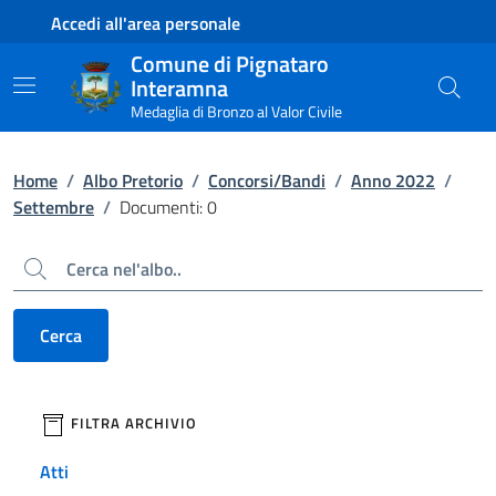
Contenuto principale
Piede di pagina
Accedi all'area personale
Comune di Pignataro
Interamna
Medaglia di Bronzo al Valor Civile
Home
/
Albo Pretorio
/
Concorsi/Bandi
/
Anno 2022
/
Settembre
/
Documenti: 0
Cerca
Cerca
filtri da applicare
FILTRA ARCHIVIO
Atti