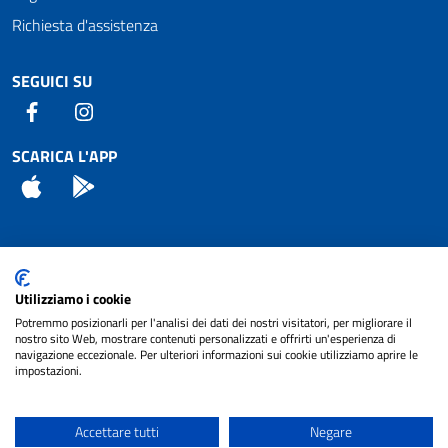
Richiesta d'assistenza
SEGUICI SU
Facebook
Instagram
SCARICA L'APP
App Store
Android
Attuazione Misure PNRR
Utilizziamo i cookie
Piano di miglioramento del sito
Potremmo posizionarli per l'analisi dei dati dei nostri visitatori, per migliorare il
nostro sito Web, mostrare contenuti personalizzati e offrirti un'esperienza di
navigazione eccezionale. Per ulteriori informazioni sui cookie utilizziamo aprire le
impostazioni.
© 2024 Comune di Pignataro Interamna | sito a
Privacy
cura di
NET SMART
Accettare tutti
Negare
Note legali