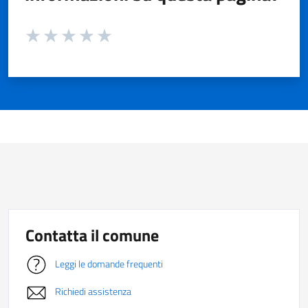
Valuta da 1 a 5 stelle la pagina
Valuta 1 stelle su 5
Valuta 2 stelle su 5
Valuta 3 stelle su 5
Valuta 4 stelle su 5
Valuta 5 stelle su 5
Contatta il comune
Leggi le domande frequenti
Richiedi assistenza