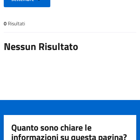
0
Risultati
Risultati di ricerca
Nessun Risultato
Quanto sono chiare le
informazioni su questa pagina?