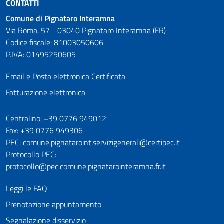
CONTATTI
Comune di Pignataro Interamna
Via Roma, 57 - 03040 Pignataro Interamna (FR)
Codice fiscale: 81003050606
P.IVA: 01495250605
Email e Posta elettronica Certificata
Fatturazione elettronica
Numeri utili
Centralino: +39 0776 949012
Fax: +39 0776 949306
PEC: comune.pignataroint.servizigenerali@certipec.it
Protocollo PEC:
protocollo@pec.comune.pignatarointeramna.fr.it
Leggi le FAQ
Prenotazione appuntamento
Segnalazione disservizio