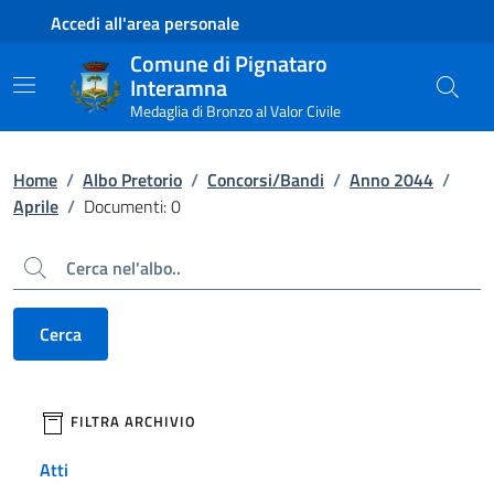
Contenuto principale
Piede di pagina
Accedi all'area personale
Comune di Pignataro
Interamna
Medaglia di Bronzo al Valor Civile
Home
/
Albo Pretorio
/
Concorsi/Bandi
/
Anno 2044
/
Aprile
/
Documenti: 0
Cerca
Cerca
filtri da applicare
FILTRA ARCHIVIO
Atti