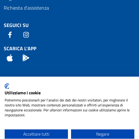
Richiesta d'assistenza
SEGUICI SU
Facebook
Instagram
SCARICA L'APP
App Store
Android
Attuazione Misure PNRR
Utilizziamo i cookie
Piano di miglioramento del sito
Potremmo posizionarli per l'analisi dei dati dei nostri visitatori, per migliorare il
nostro sito Web, mostrare contenuti personalizzati e offrirti un'esperienza di
navigazione eccezionale. Per ulteriori informazioni sui cookie utilizziamo aprire le
impostazioni.
© 2024 Comune di Pignataro Interamna | sito a
Privacy
cura di
NET SMART
Accettare tutti
Negare
Note legali