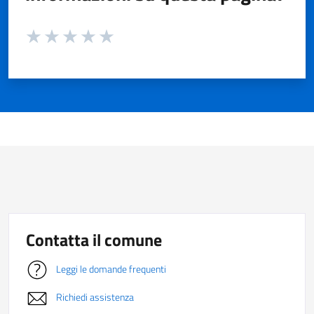
Valuta da 1 a 5 stelle la pagina
Valuta 1 stelle su 5
Valuta 2 stelle su 5
Valuta 3 stelle su 5
Valuta 4 stelle su 5
Valuta 5 stelle su 5
Contatta il comune
Leggi le domande frequenti
Richiedi assistenza