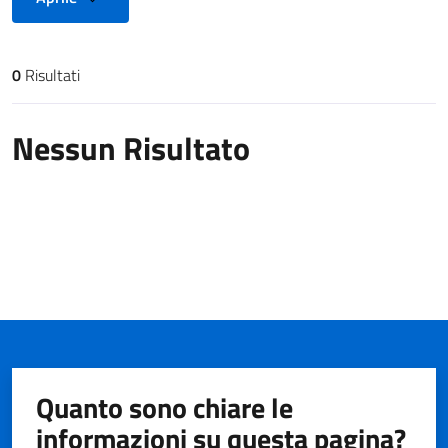
0
Risultati
Risultati di ricerca
Nessun Risultato
Quanto sono chiare le
informazioni su questa pagina?