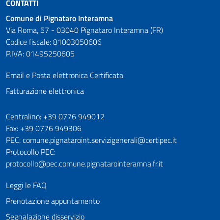
CONTATTI
Comune di Pignataro Interamna
Via Roma, 57 - 03040 Pignataro Interamna (FR)
Codice fiscale: 81003050606
P.IVA: 01495250605
Email e Posta elettronica Certificata
Fatturazione elettronica
Numeri utili
Centralino: +39 0776 949012
Fax: +39 0776 949306
PEC: comune.pignataroint.servizigenerali@certipec.it
Protocollo PEC:
protocollo@pec.comune.pignatarointeramna.fr.it
Leggi le FAQ
Prenotazione appuntamento
Segnalazione disservizio