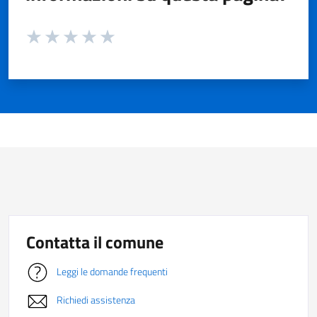
Valuta da 1 a 5 stelle la pagina
Valuta 1 stelle su 5
Valuta 2 stelle su 5
Valuta 3 stelle su 5
Valuta 4 stelle su 5
Valuta 5 stelle su 5
Contatta il comune
Leggi le domande frequenti
Richiedi assistenza