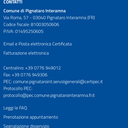
CONTATTI
Comune di Pignataro Interamna
Via Roma, 57 - 03040 Pignataro Interamna (FR)
Codice fiscale: 81003050606
P.IVA: 01495250605
Email e Posta elettronica Certificata
Fatturazione elettronica
Numeri utili
Centralino: +39 0776 949012
Fax: +39 0776 949306
PEC: comune.pignataroint.servizigenerali@certipec.it
Protocollo PEC:
protocollo@pec.comune.pignatarointeramna.fr.it
Leggi le FAQ
Prenotazione appuntamento
Segnalazione disservizio