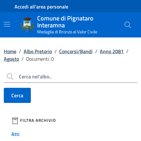
Contenuto principale
Piede di pagina
Accedi all'area personale
Comune di Pignataro
Interamna
Medaglia di Bronzo al Valor Civile
Home
/
Albo Pretorio
/
Concorsi/Bandi
/
Anno 2081
/
Agosto
/
Documenti: 0
Cerca
Cerca
filtri da applicare
FILTRA ARCHIVIO
Atti