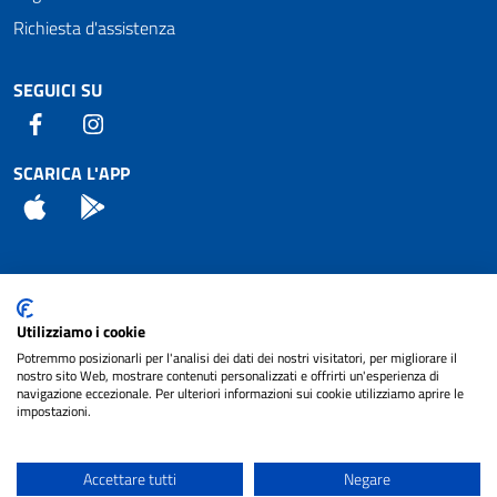
Richiesta d'assistenza
SEGUICI SU
Facebook
Instagram
SCARICA L'APP
App Store
Android
Attuazione Misure PNRR
Utilizziamo i cookie
Piano di miglioramento del sito
Potremmo posizionarli per l'analisi dei dati dei nostri visitatori, per migliorare il
nostro sito Web, mostrare contenuti personalizzati e offrirti un'esperienza di
navigazione eccezionale. Per ulteriori informazioni sui cookie utilizziamo aprire le
impostazioni.
© 2024 Comune di Pignataro Interamna | sito a
Privacy
cura di
NET SMART
Accettare tutti
Negare
Note legali