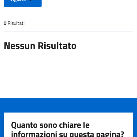
0
Risultati
Risultati di ricerca
Nessun Risultato
Quanto sono chiare le
informazioni su questa pagina?