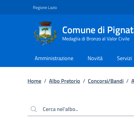
Contenuto principale
Piede di pagina
Regione Lazio
Comune di Pignat
Medaglia di Bronzo al Valor Civile
Amministrazione
Novità
Servizi
Home
/
Albo Pretorio
/
Concorsi/Bandi
/
Cerca