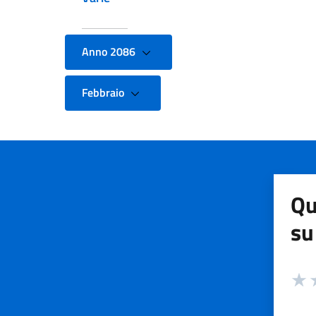
Anno 2086
Febbraio
Qu
su
Valuta
Valut
V