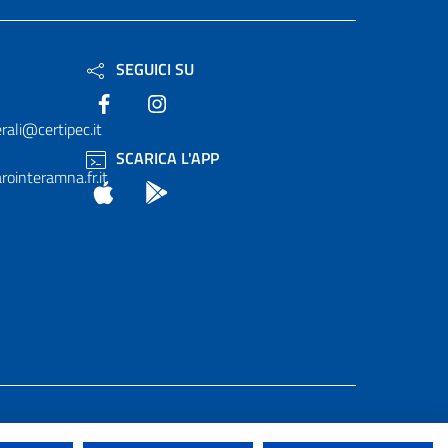
SEGUICI SU
Facebook
Instagram
rali@certipec.it
SCARICA L'APP
ointeramna.fr.it
App Store
Android