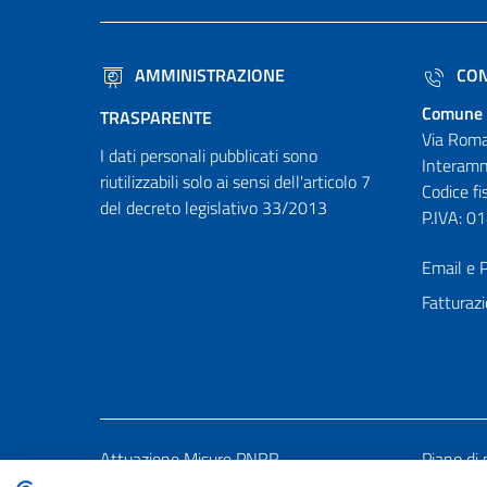
AMMINISTRAZIONE
CON
Comune 
TRASPARENTE
Via Roma
I dati personali pubblicati sono
Interamn
riutilizzabili solo ai sensi dell'articolo 7
Codice f
del decreto legislativo 33/2013
P.IVA: 
Email e P
Fatturazi
Attuazione Misure PNRR
Piano di 