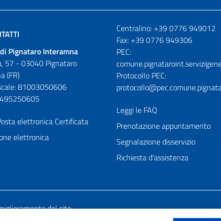
Numeri utili
Centralino: +39 0776 949012
TATTI
Fax: +39 0776 949306
di Pignataro Interamna
PEC:
, 57 - 03040 Pignataro
comune.pignataroint.servizigene
a (FR)
Protocollo PEC:
iscale: 81003050606
protocollo@pec.comune.pignatar
01495250605
Leggi le FAQ
osta elettronica Certificata
Prenotazione appuntamento
one elettronica
Segnalazione disservizio
Richiesta d'assistenza
miglioramento del sito