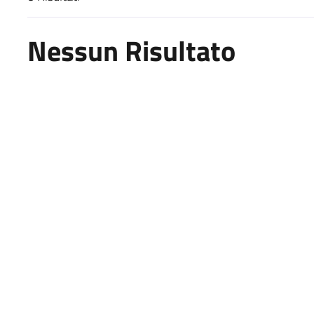
Risultati di ricerca
Nessun Risultato