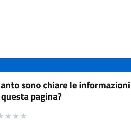
anto sono chiare le informazioni
 questa pagina?
 da 1 a 5 stelle la pagina
a 1 stelle su 5
aluta 2 stelle su 5
Valuta 3 stelle su 5
Valuta 4 stelle su 5
Valuta 5 stelle su 5