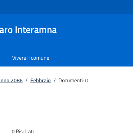
aro Interamna
Vivere il comune
Anno 2086
/
Febbraio
/
Documenti: 0
0
Risultati