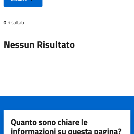
0
Risultati
Risultati di ricerca
Nessun Risultato
Quanto sono chiare le
informazioni su questa pagina?