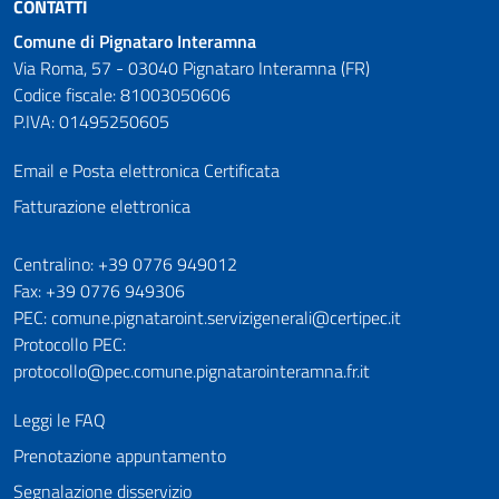
CONTATTI
Comune di Pignataro Interamna
Via Roma, 57 - 03040 Pignataro Interamna (FR)
Codice fiscale: 81003050606
P.IVA: 01495250605
Email e Posta elettronica Certificata
Fatturazione elettronica
Numeri utili
Centralino: +39 0776 949012
Fax: +39 0776 949306
PEC: comune.pignataroint.servizigenerali@certipec.it
Protocollo PEC:
protocollo@pec.comune.pignatarointeramna.fr.it
Leggi le FAQ
Prenotazione appuntamento
Segnalazione disservizio