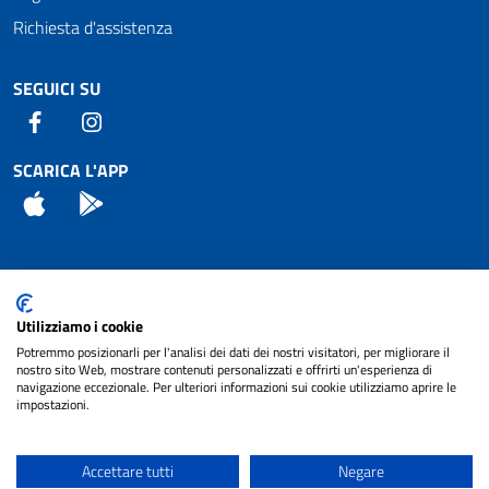
Richiesta d'assistenza
SEGUICI SU
Facebook
Instagram
SCARICA L'APP
App Store
Android
Attuazione Misure PNRR
Utilizziamo i cookie
Piano di miglioramento del sito
Potremmo posizionarli per l'analisi dei dati dei nostri visitatori, per migliorare il
nostro sito Web, mostrare contenuti personalizzati e offrirti un'esperienza di
navigazione eccezionale. Per ulteriori informazioni sui cookie utilizziamo aprire le
impostazioni.
© 2024 Comune di Pignataro Interamna | sito a
Privacy
cura di
NET SMART
Accettare tutti
Negare
Note legali