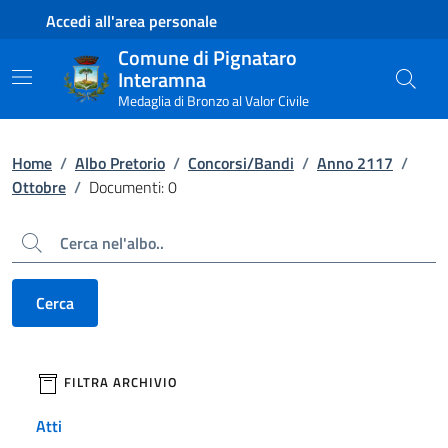
Contenuto principale
Piede di pagina
Accedi all'area personale
Comune di Pignataro
Interamna
Medaglia di Bronzo al Valor Civile
Home
/
Albo Pretorio
/
Concorsi/Bandi
/
Anno 2117
/
Ottobre
/
Documenti: 0
Cerca
Cerca
filtri da applicare
FILTRA ARCHIVIO
Atti