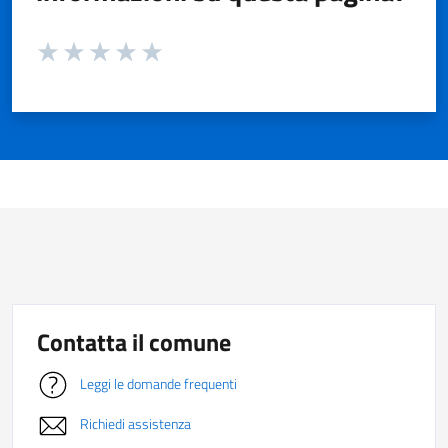
Valuta da 1 a 5 stelle la pagina
Valuta 1 stelle su 5
Valuta 2 stelle su 5
Valuta 3 stelle su 5
Valuta 4 stelle su 5
Valuta 5 stelle su 5
Contatta il comune
Leggi le domande frequenti
Richiedi assistenza