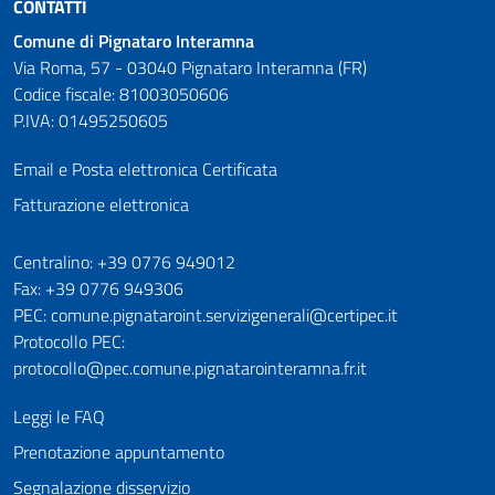
CONTATTI
Comune di Pignataro Interamna
Via Roma, 57 - 03040 Pignataro Interamna (FR)
Codice fiscale: 81003050606
P.IVA: 01495250605
Email e Posta elettronica Certificata
Fatturazione elettronica
Numeri utili
Centralino: +39 0776 949012
Fax: +39 0776 949306
PEC: comune.pignataroint.servizigenerali@certipec.it
Protocollo PEC:
protocollo@pec.comune.pignatarointeramna.fr.it
Leggi le FAQ
Prenotazione appuntamento
Segnalazione disservizio