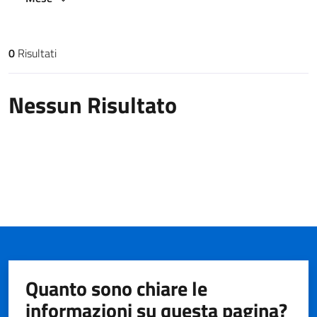
0
Risultati
Risultati di ricerca
Nessun Risultato
Quanto sono chiare le
informazioni su questa pagina?