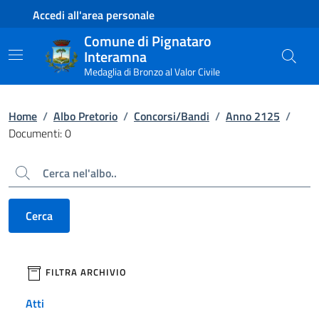
Contenuto principale
Piede di pagina
Accedi all'area personale
Comune di Pignataro
Interamna
Medaglia di Bronzo al Valor Civile
Home
/
Albo Pretorio
/
Concorsi/Bandi
/
Anno 2125
/
Documenti: 0
Cerca
Cerca
filtri da applicare
FILTRA ARCHIVIO
Atti