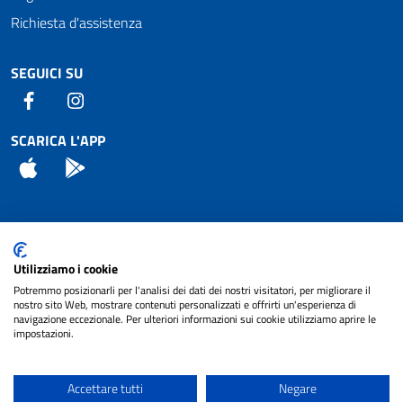
Richiesta d'assistenza
SEGUICI SU
Facebook
Instagram
SCARICA L'APP
App Store
Android
Attuazione Misure PNRR
Utilizziamo i cookie
Piano di miglioramento del sito
Potremmo posizionarli per l'analisi dei dati dei nostri visitatori, per migliorare il
nostro sito Web, mostrare contenuti personalizzati e offrirti un'esperienza di
navigazione eccezionale. Per ulteriori informazioni sui cookie utilizziamo aprire le
impostazioni.
© 2024 Comune di Pignataro Interamna | sito a
Privacy
cura di
NET SMART
Accettare tutti
Negare
Note legali