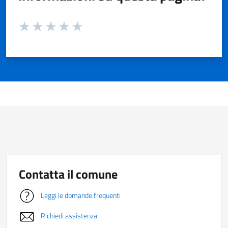
Valuta da 1 a 5 stelle la pagina
Valuta 1 stelle su 5
Valuta 2 stelle su 5
Valuta 3 stelle su 5
Valuta 4 stelle su 5
Valuta 5 stelle su 5
Contatta il comune
Leggi le domande frequenti
Richiedi assistenza