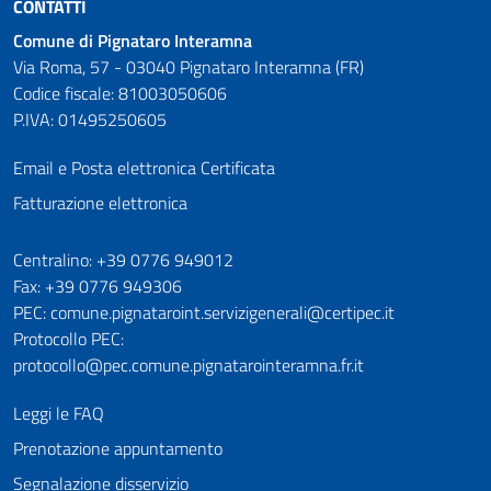
CONTATTI
Comune di Pignataro Interamna
Via Roma, 57 - 03040 Pignataro Interamna (FR)
Codice fiscale: 81003050606
P.IVA: 01495250605
Email e Posta elettronica Certificata
Fatturazione elettronica
Numeri utili
Centralino: +39 0776 949012
Fax: +39 0776 949306
PEC: comune.pignataroint.servizigenerali@certipec.it
Protocollo PEC:
protocollo@pec.comune.pignatarointeramna.fr.it
Leggi le FAQ
Prenotazione appuntamento
Segnalazione disservizio