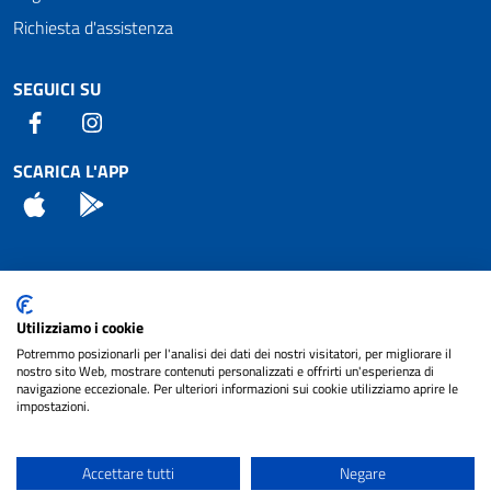
Richiesta d'assistenza
SEGUICI SU
Facebook
Instagram
SCARICA L'APP
App Store
Android
Attuazione Misure PNRR
Utilizziamo i cookie
Piano di miglioramento del sito
Potremmo posizionarli per l'analisi dei dati dei nostri visitatori, per migliorare il
nostro sito Web, mostrare contenuti personalizzati e offrirti un'esperienza di
navigazione eccezionale. Per ulteriori informazioni sui cookie utilizziamo aprire le
impostazioni.
© 2024 Comune di Pignataro Interamna | sito a
Privacy
cura di
NET SMART
Accettare tutti
Negare
Note legali