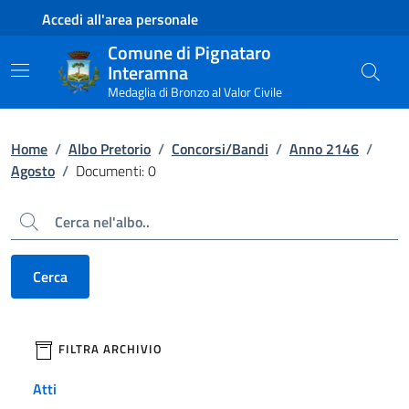
Contenuto principale
Piede di pagina
Accedi all'area personale
Comune di Pignataro
Interamna
Medaglia di Bronzo al Valor Civile
Home
/
Albo Pretorio
/
Concorsi/Bandi
/
Anno 2146
/
Agosto
/
Documenti: 0
Cerca
Cerca
filtri da applicare
FILTRA ARCHIVIO
Atti