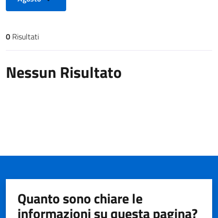
0
Risultati
Risultati di ricerca
Nessun Risultato
Quanto sono chiare le
informazioni su questa pagina?