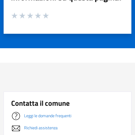
Valuta da 1 a 5 stelle la pagina
Valuta 1 stelle su 5
Valuta 2 stelle su 5
Valuta 3 stelle su 5
Valuta 4 stelle su 5
Valuta 5 stelle su 5
Contatta il comune
Leggi le domande frequenti
Richiedi assistenza