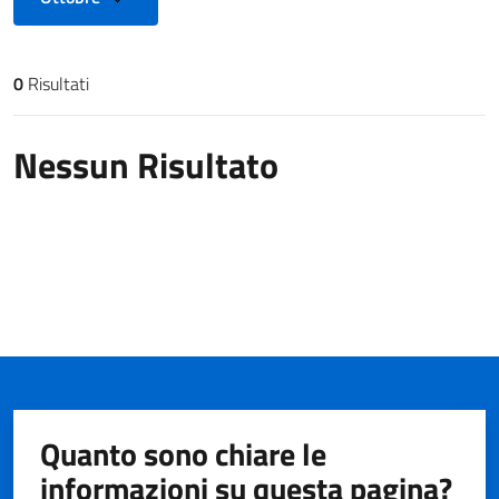
0
Risultati
Risultati di ricerca
Nessun Risultato
Quanto sono chiare le
informazioni su questa pagina?