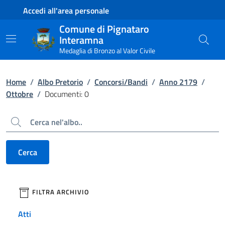
Contenuto principale
Piede di pagina
Accedi all'area personale
Comune di Pignataro
Interamna
Medaglia di Bronzo al Valor Civile
Home
/
Albo Pretorio
/
Concorsi/Bandi
/
Anno 2179
/
Ottobre
/
Documenti: 0
Cerca
Cerca
filtri da applicare
FILTRA ARCHIVIO
Atti