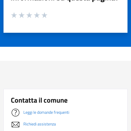
Valuta da 1 a 5 stelle la pagina
Valuta 1 stelle su 5
Valuta 2 stelle su 5
Valuta 3 stelle su 5
Valuta 4 stelle su 5
Valuta 5 stelle su 5
Contatta il comune
Leggi le domande frequenti
Richiedi assistenza