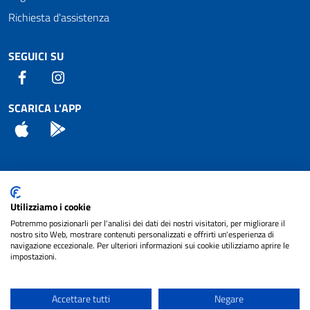
Richiesta d'assistenza
SEGUICI SU
Facebook
Instagram
SCARICA L'APP
App Store
Android
Attuazione Misure PNRR
Utilizziamo i cookie
Piano di miglioramento del sito
Potremmo posizionarli per l'analisi dei dati dei nostri visitatori, per migliorare il
nostro sito Web, mostrare contenuti personalizzati e offrirti un'esperienza di
navigazione eccezionale. Per ulteriori informazioni sui cookie utilizziamo aprire le
impostazioni.
© 2024 Comune di Pignataro Interamna | sito a
Privacy
cura di
NET SMART
Accettare tutti
Negare
Note legali