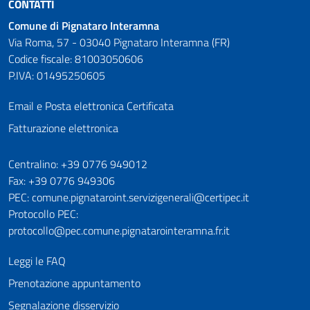
CONTATTI
Comune di Pignataro Interamna
Via Roma, 57 - 03040 Pignataro Interamna (FR)
Codice fiscale: 81003050606
P.IVA: 01495250605
Email e Posta elettronica Certificata
Fatturazione elettronica
Numeri utili
Centralino: +39 0776 949012
Fax: +39 0776 949306
PEC: comune.pignataroint.servizigenerali@certipec.it
Protocollo PEC:
protocollo@pec.comune.pignatarointeramna.fr.it
Leggi le FAQ
Prenotazione appuntamento
Segnalazione disservizio