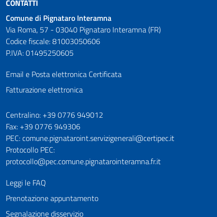
CONTATTI
Comune di Pignataro Interamna
Via Roma, 57 - 03040 Pignataro Interamna (FR)
Codice fiscale: 81003050606
P.IVA: 01495250605
Email e Posta elettronica Certificata
Fatturazione elettronica
Numeri utili
Centralino: +39 0776 949012
Fax: +39 0776 949306
PEC: comune.pignataroint.servizigenerali@certipec.it
Protocollo PEC:
protocollo@pec.comune.pignatarointeramna.fr.it
Leggi le FAQ
Prenotazione appuntamento
Segnalazione disservizio