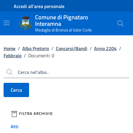
Contenuto principale
Piede di pagina
Accedi all'area personale
Comune di Pignataro
Interamna
Medaglia di Bronzo al Valor Civile
Home
/
Albo Pretorio
/
Concorsi/Bandi
/
Anno 2204
/
Febbraio
/
Documenti: 0
Cerca
Cerca
filtri da applicare
FILTRA ARCHIVIO
Atti