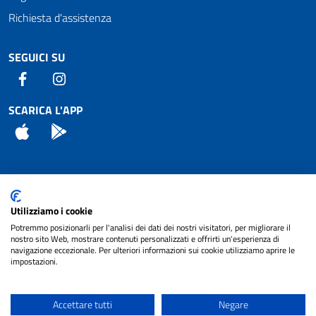
Richiesta d'assistenza
SEGUICI SU
Facebook
Instagram
SCARICA L'APP
App Store
Android
Attuazione Misure PNRR
Utilizziamo i cookie
Piano di miglioramento del sito
Potremmo posizionarli per l'analisi dei dati dei nostri visitatori, per migliorare il
nostro sito Web, mostrare contenuti personalizzati e offrirti un'esperienza di
navigazione eccezionale. Per ulteriori informazioni sui cookie utilizziamo aprire le
impostazioni.
© 2024 Comune di Pignataro Interamna | sito a
Privacy
cura di
NET SMART
Accettare tutti
Negare
Note legali