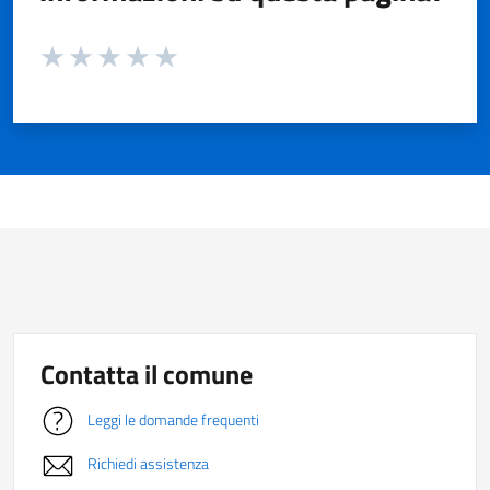
Valuta da 1 a 5 stelle la pagina
Valuta 1 stelle su 5
Valuta 2 stelle su 5
Valuta 3 stelle su 5
Valuta 4 stelle su 5
Valuta 5 stelle su 5
Contatta il comune
Leggi le domande frequenti
Richiedi assistenza