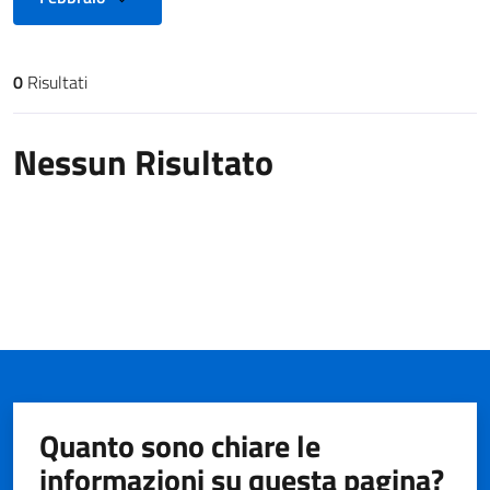
0
Risultati
Risultati di ricerca
Nessun Risultato
Quanto sono chiare le
informazioni su questa pagina?