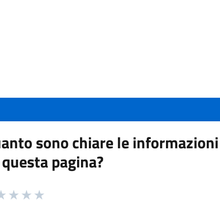
anto sono chiare le informazioni
 questa pagina?
 da 1 a 5 stelle la pagina
a 1 stelle su 5
aluta 2 stelle su 5
Valuta 3 stelle su 5
Valuta 4 stelle su 5
Valuta 5 stelle su 5