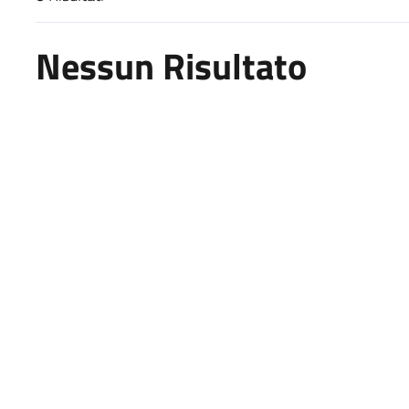
Risultati di ricerca
Nessun Risultato