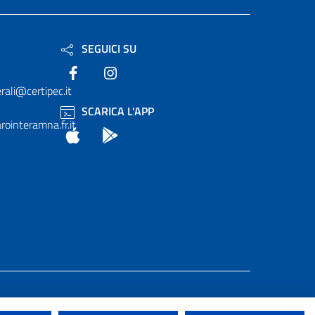
SEGUICI SU
Facebook
Instagram
rali@certipec.it
SCARICA L'APP
ointeramna.fr.it
App Store
Android