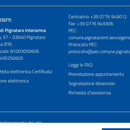
Numeri utili
Centralino: +39 0776 949012
TATTI
Fax: +39 0776 949306
di Pignataro Interamna
PEC:
, 57 - 03040 Pignataro
comune.pignataroint.servizigene
a (FR)
Protocollo PEC:
iscale: 81003050606
protocollo@pec.comune.pignatar
01495250605
Leggi le FAQ
osta elettronica Certificata
Prenotazione appuntamento
one elettronica
Segnalazione disservizio
Richiesta d'assistenza
miglioramento del sito