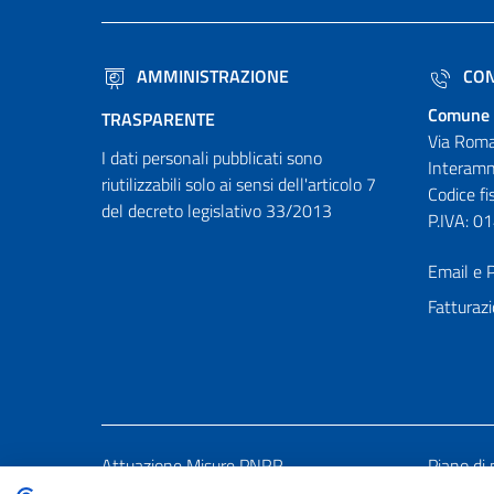
AMMINISTRAZIONE
CON
Comune 
TRASPARENTE
Via Roma
I dati personali pubblicati sono
Interamn
riutilizzabili solo ai sensi dell'articolo 7
Codice f
del decreto legislativo 33/2013
P.IVA: 
Email e P
Fatturazi
Attuazione Misure PNRR
Piano di 