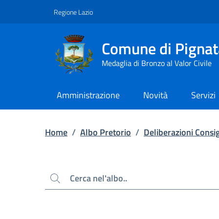
Contenuto principale
Piede di pagina
Regione Lazio
Comune di Pignat
Medaglia di Bronzo al Valor Civile
Amministrazione
Novità
Servizi
Home
/
Albo Pretorio
/
Deliberazioni Consig
Cerca