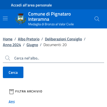
Contenuto principale
Piede di pagina
Accedi all'area personale
Comune di Pignataro
Interamna
Medaglia di Bronzo al Valor Civile
Home
/
Albo Pretorio
/
Deliberazioni Consiglio
/
Anno 2024
/
Giugno
/
Documenti: 20
Cerca
Cerca
filtri da applicare
FILTRA ARCHIVIO
Atti