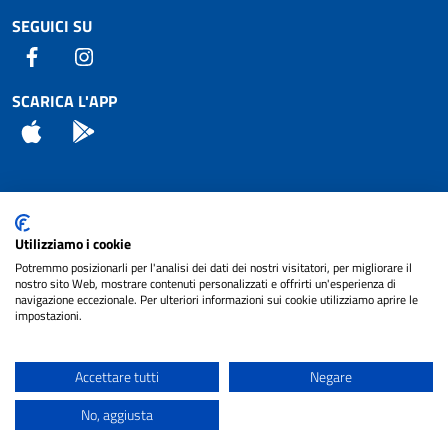
SEGUICI SU
Facebook
Instagram
SCARICA L'APP
App Store
Android
Attuazione Misure PNRR
Utilizziamo i cookie
Piano di miglioramento del sito
Potremmo posizionarli per l'analisi dei dati dei nostri visitatori, per migliorare il
nostro sito Web, mostrare contenuti personalizzati e offrirti un'esperienza di
navigazione eccezionale. Per ulteriori informazioni sui cookie utilizziamo aprire le
impostazioni.
© 2024 Comune di Pignataro Interamna | sito a
Privacy
cura di
NET SMART
Accettare tutti
Negare
Note legali
No, aggiusta
Accessibilità