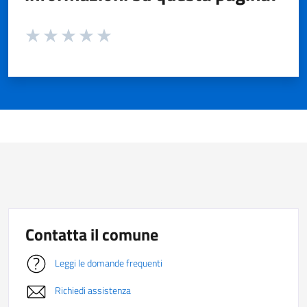
Valuta da 1 a 5 stelle la pagina
Valuta 1 stelle su 5
Valuta 2 stelle su 5
Valuta 3 stelle su 5
Valuta 4 stelle su 5
Valuta 5 stelle su 5
Contatta il comune
Leggi le domande frequenti
Richiedi assistenza