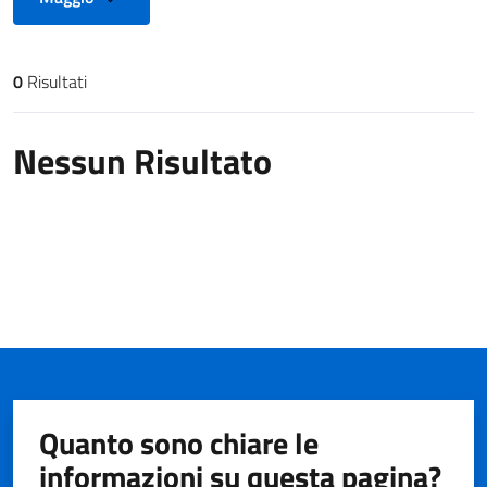
0
Risultati
Risultati di ricerca
Nessun Risultato
Quanto sono chiare le
informazioni su questa pagina?