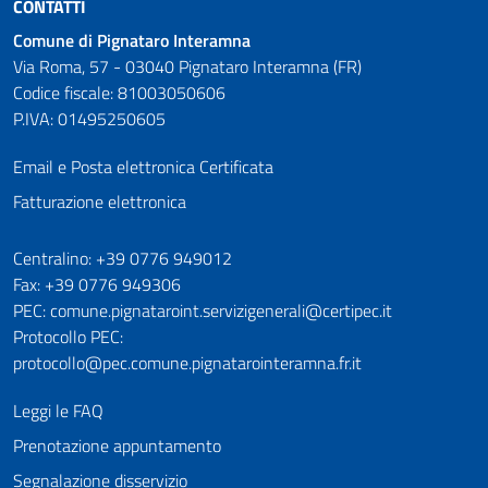
CONTATTI
Comune di Pignataro Interamna
Via Roma, 57 - 03040 Pignataro Interamna (FR)
Codice fiscale: 81003050606
P.IVA: 01495250605
Email e Posta elettronica Certificata
Fatturazione elettronica
Numeri utili
Centralino: +39 0776 949012
Fax: +39 0776 949306
PEC: comune.pignataroint.servizigenerali@certipec.it
Protocollo PEC:
protocollo@pec.comune.pignatarointeramna.fr.it
Leggi le FAQ
Prenotazione appuntamento
Segnalazione disservizio