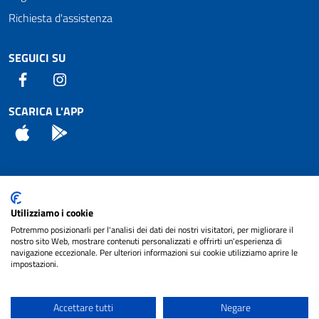
Richiesta d'assistenza
SEGUICI SU
Facebook
Instagram
SCARICA L'APP
App Store
Android
Attuazione Misure PNRR
Utilizziamo i cookie
Piano di miglioramento del sito
Potremmo posizionarli per l'analisi dei dati dei nostri visitatori, per migliorare il
nostro sito Web, mostrare contenuti personalizzati e offrirti un'esperienza di
navigazione eccezionale. Per ulteriori informazioni sui cookie utilizziamo aprire le
impostazioni.
© 2024 Comune di Pignataro Interamna | sito a
Privacy
cura di
NET SMART
Accettare tutti
Negare
Note legali