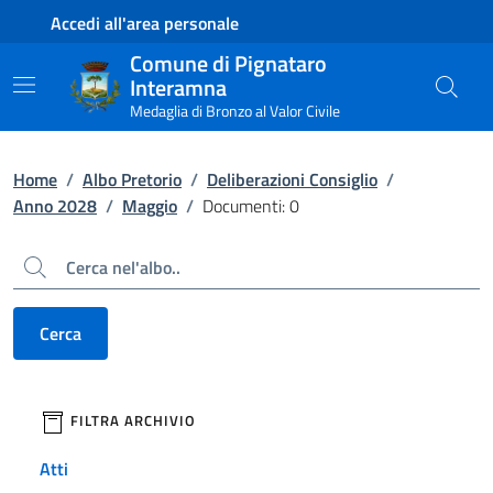
Contenuto principale
Piede di pagina
Accedi all'area personale
Comune di Pignataro
Interamna
Medaglia di Bronzo al Valor Civile
Home
/
Albo Pretorio
/
Deliberazioni Consiglio
/
Anno 2028
/
Maggio
/
Documenti: 0
Cerca
Cerca
filtri da applicare
FILTRA ARCHIVIO
Atti