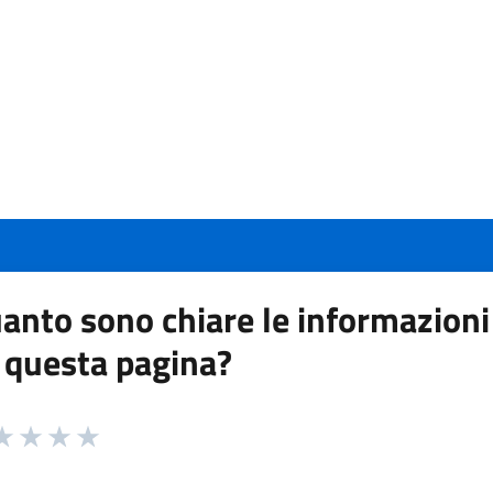
anto sono chiare le informazioni
 questa pagina?
 da 1 a 5 stelle la pagina
a 1 stelle su 5
aluta 2 stelle su 5
Valuta 3 stelle su 5
Valuta 4 stelle su 5
Valuta 5 stelle su 5