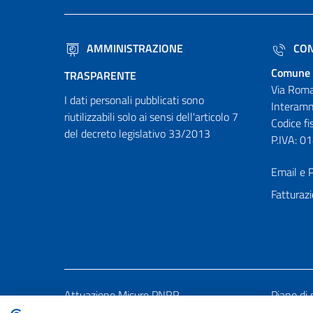
AMMINISTRAZIONE
CON
Comune 
TRASPARENTE
Via Roma
I dati personali pubblicati sono
Interamn
riutilizzabili solo ai sensi dell'articolo 7
Codice f
del decreto legislativo 33/2013
P.IVA: 
Email e P
Fatturazi
Attuazione Misure PNRR
Piano di 