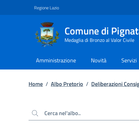
Contenuto principale
Piede di pagina
Regione Lazio
Comune di Pignat
Medaglia di Bronzo al Valor Civile
Amministrazione
Novità
Servizi
Home
/
Albo Pretorio
/
Deliberazioni Consig
Cerca