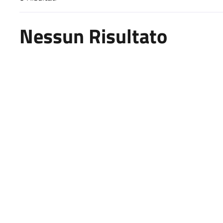
Risultati di ricerca
Nessun Risultato