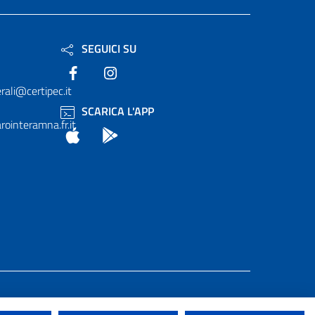
SEGUICI SU
Facebook
Instagram
rali@certipec.it
SCARICA L'APP
ointeramna.fr.it
App Store
Android