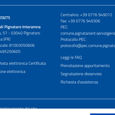
Numeri utili
Centralino: +39 0776 949012
TATTI
Fax: +39 0776 949306
di Pignataro Interamna
PEC:
, 57 - 03040 Pignataro
comune.pignataroint.servizigene
a (FR)
Protocollo PEC:
iscale: 81003050606
protocollo@pec.comune.pignatar
01495250605
Leggi le FAQ
osta elettronica Certificata
Prenotazione appuntamento
one elettronica
Segnalazione disservizio
Richiesta d'assistenza
miglioramento del sito