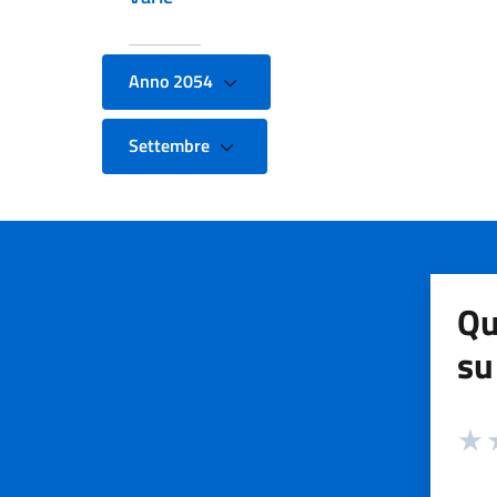
Anno 2054
Settembre
Qu
su
Valuta
Valut
V