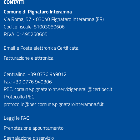
CONTATTI
Comune di Pignataro Interamna
Via Roma, 57 - 03040 Pignataro Interamna (FR)
Codice fiscale: 81003050606
P.IVA: 01495250605
Email e Posta elettronica Certificata
Fatturazione elettronica
Numeri utili
Centralino: +39 0776 949012
Fax: +39 0776 949306
PEC: comune.pignataroint.servizigenerali@certipec.it
Protocollo PEC:
protocollo@pec.comune.pignatarointeramna.fr.it
Leggi le FAQ
Prenotazione appuntamento
Segnalazione disservizio