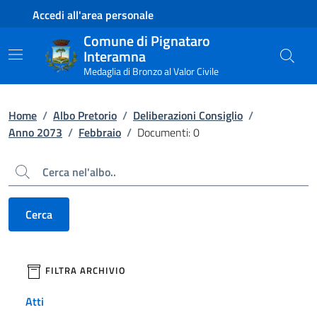
Contenuto principale
Piede di pagina
Accedi all'area personale
Comune di Pignataro
Interamna
Medaglia di Bronzo al Valor Civile
Home
/
Albo Pretorio
/
Deliberazioni Consiglio
/
Anno 2073
/
Febbraio
/
Documenti: 0
Cerca
Cerca
filtri da applicare
FILTRA ARCHIVIO
Atti