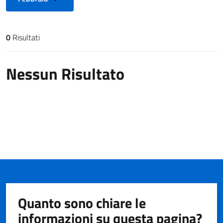
0
Risultati
Risultati di ricerca
Nessun Risultato
Quanto sono chiare le
informazioni su questa pagina?