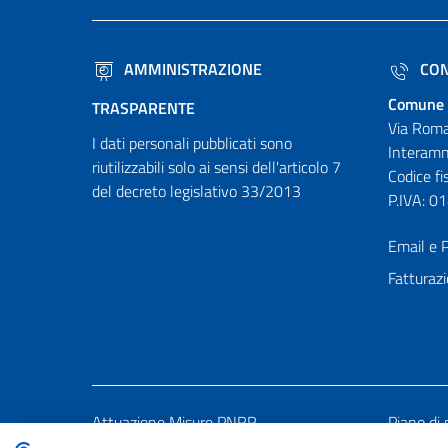
AMMINISTRAZIONE
CON
Comune 
TRASPARENTE
Via Roma
I dati personali pubblicati sono
Interamn
riutilizzabili solo ai sensi dell'articolo 7
Codice f
del decreto legislativo 33/2013
P.IVA: 
Email e P
Fatturazi
Attuazione Misure PNRR
Piano di 