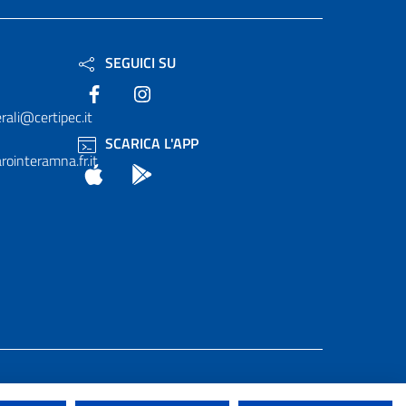
SEGUICI SU
Facebook
Instagram
rali@certipec.it
SCARICA L'APP
ointeramna.fr.it
App Store
Android