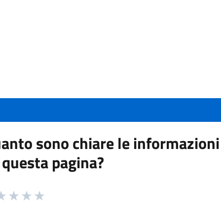
anto sono chiare le informazioni
 questa pagina?
 da 1 a 5 stelle la pagina
a 1 stelle su 5
aluta 2 stelle su 5
Valuta 3 stelle su 5
Valuta 4 stelle su 5
Valuta 5 stelle su 5