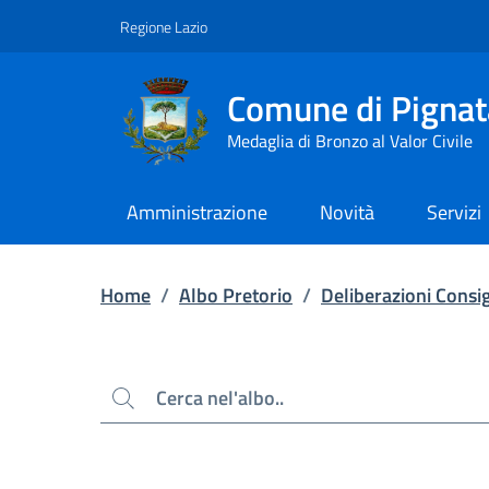
Contenuto principale
Piede di pagina
Regione Lazio
Comune di Pignat
Medaglia di Bronzo al Valor Civile
Amministrazione
Novità
Servizi
Home
/
Albo Pretorio
/
Deliberazioni Consig
Cerca