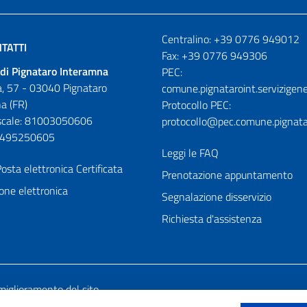
Numeri utili
Centralino: +39 0776 949012
TATTI
Fax: +39 0776 949306
di Pignataro Interamna
PEC:
, 57 - 03040 Pignataro
comune.pignataroint.servizigene
a (FR)
Protocollo PEC:
iscale: 81003050606
protocollo@pec.comune.pignatar
01495250605
Leggi le FAQ
osta elettronica Certificata
Prenotazione appuntamento
one elettronica
Segnalazione disservizio
Richiesta d'assistenza
miglioramento del sito