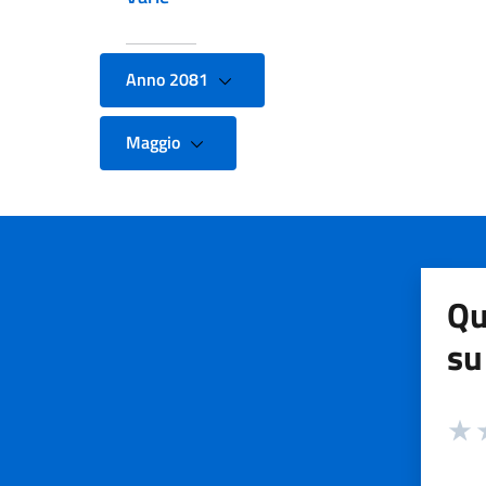
Anno 2081
Maggio
Qu
su
Valuta
Valut
V