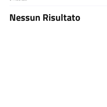
Risultati di ricerca
Nessun Risultato