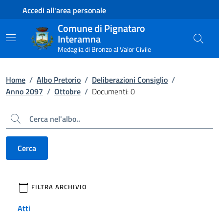
Contenuto principale
Piede di pagina
Accedi all'area personale
Comune di Pignataro
Interamna
Medaglia di Bronzo al Valor Civile
Home
/
Albo Pretorio
/
Deliberazioni Consiglio
/
Anno 2097
/
Ottobre
/
Documenti: 0
Cerca
Cerca
filtri da applicare
FILTRA ARCHIVIO
Atti