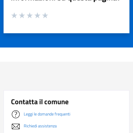
Valuta da 1 a 5 stelle la pagina
Valuta 1 stelle su 5
Valuta 2 stelle su 5
Valuta 3 stelle su 5
Valuta 4 stelle su 5
Valuta 5 stelle su 5
Contatta il comune
Leggi le domande frequenti
Richiedi assistenza