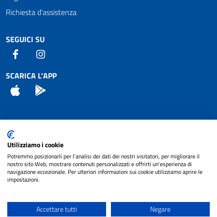
Richiesta d'assistenza
SEGUICI SU
Facebook
Instagram
SCARICA L'APP
App Store
Android
Attuazione Misure PNRR
Utilizziamo i cookie
Piano di miglioramento del sito
Potremmo posizionarli per l'analisi dei dati dei nostri visitatori, per migliorare il
nostro sito Web, mostrare contenuti personalizzati e offrirti un'esperienza di
navigazione eccezionale. Per ulteriori informazioni sui cookie utilizziamo aprire le
impostazioni.
© 2024 Comune di Pignataro Interamna | sito a
Privacy
cura di
NET SMART
Accettare tutti
Negare
Note legali