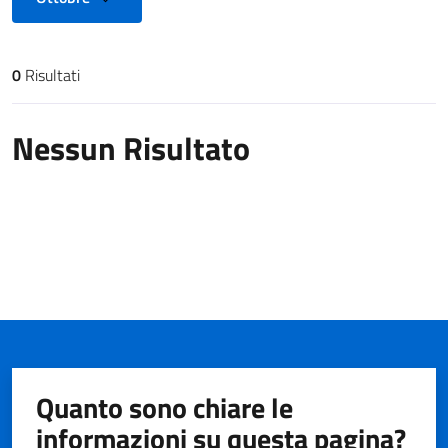
0
Risultati
Risultati di ricerca
Nessun Risultato
Quanto sono chiare le
informazioni su questa pagina?