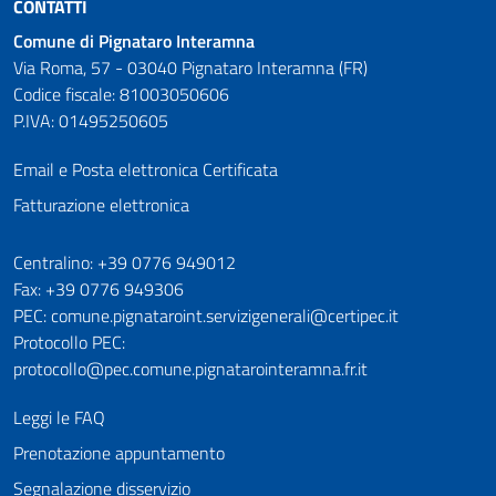
CONTATTI
Comune di Pignataro Interamna
Via Roma, 57 - 03040 Pignataro Interamna (FR)
Codice fiscale: 81003050606
P.IVA: 01495250605
Email e Posta elettronica Certificata
Fatturazione elettronica
Numeri utili
Centralino: +39 0776 949012
Fax: +39 0776 949306
PEC: comune.pignataroint.servizigenerali@certipec.it
Protocollo PEC:
protocollo@pec.comune.pignatarointeramna.fr.it
Leggi le FAQ
Prenotazione appuntamento
Segnalazione disservizio