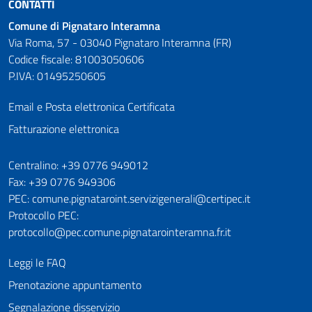
CONTATTI
Comune di Pignataro Interamna
Via Roma, 57 - 03040 Pignataro Interamna (FR)
Codice fiscale: 81003050606
P.IVA: 01495250605
Email e Posta elettronica Certificata
Fatturazione elettronica
Numeri utili
Centralino: +39 0776 949012
Fax: +39 0776 949306
PEC: comune.pignataroint.servizigenerali@certipec.it
Protocollo PEC:
protocollo@pec.comune.pignatarointeramna.fr.it
Leggi le FAQ
Prenotazione appuntamento
Segnalazione disservizio