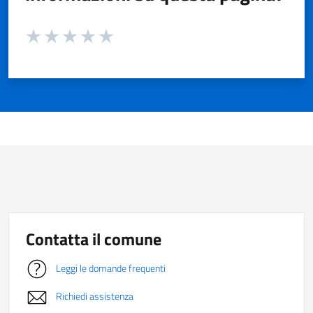
Valuta da 1 a 5 stelle la pagina
Valuta 1 stelle su 5
Valuta 2 stelle su 5
Valuta 3 stelle su 5
Valuta 4 stelle su 5
Valuta 5 stelle su 5
Contatta il comune
Leggi le domande frequenti
Richiedi assistenza