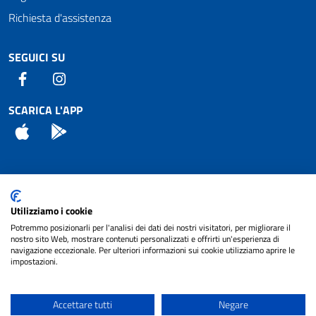
Richiesta d'assistenza
SEGUICI SU
Facebook
Instagram
SCARICA L'APP
App Store
Android
Attuazione Misure PNRR
Utilizziamo i cookie
Piano di miglioramento del sito
Potremmo posizionarli per l'analisi dei dati dei nostri visitatori, per migliorare il
nostro sito Web, mostrare contenuti personalizzati e offrirti un'esperienza di
navigazione eccezionale. Per ulteriori informazioni sui cookie utilizziamo aprire le
impostazioni.
© 2024 Comune di Pignataro Interamna | sito a
Privacy
cura di
NET SMART
Accettare tutti
Negare
Note legali