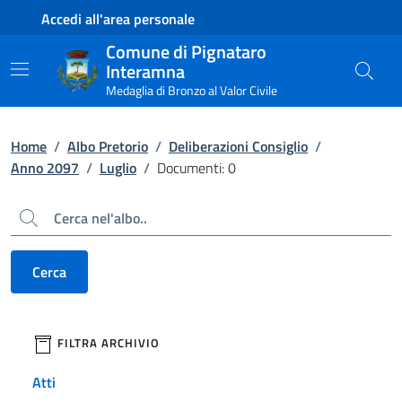
Contenuto principale
Piede di pagina
Accedi all'area personale
Comune di Pignataro
Interamna
Medaglia di Bronzo al Valor Civile
Home
/
Albo Pretorio
/
Deliberazioni Consiglio
/
Anno 2097
/
Luglio
/
Documenti: 0
Cerca
Cerca
filtri da applicare
FILTRA ARCHIVIO
Atti