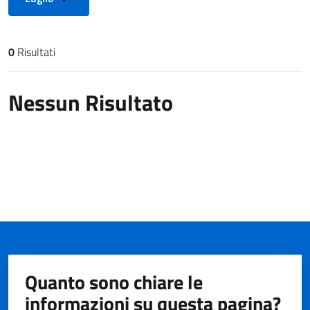
0
Risultati
Risultati di ricerca
Nessun Risultato
Quanto sono chiare le
informazioni su questa pagina?