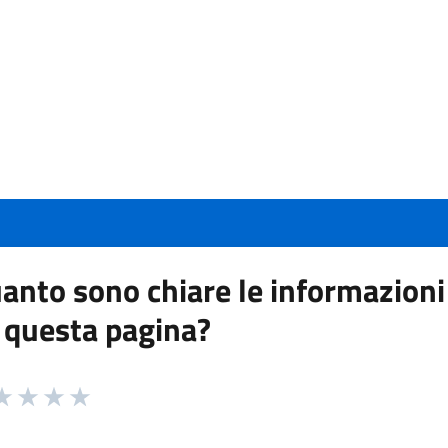
anto sono chiare le informazioni
 questa pagina?
 da 1 a 5 stelle la pagina
a 1 stelle su 5
aluta 2 stelle su 5
Valuta 3 stelle su 5
Valuta 4 stelle su 5
Valuta 5 stelle su 5