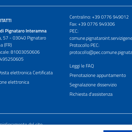
Numeri utili
Centralino: +39 0776 949012
TATTI
Fax: +39 0776 949306
di Pignataro Interamna
PEC:
, 57 - 03040 Pignataro
comune.pignataroint.servizigene
a (FR)
Protocollo PEC:
iscale: 81003050606
protocollo@pec.comune.pignatar
01495250605
Leggi le FAQ
osta elettronica Certificata
Prenotazione appuntamento
one elettronica
Segnalazione disservizio
Richiesta d'assistenza
miglioramento del sito