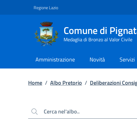
Contenuto principale
Piede di pagina
Regione Lazio
Comune di Pignat
Medaglia di Bronzo al Valor Civile
Amministrazione
Novità
Servizi
Home
/
Albo Pretorio
/
Deliberazioni Consig
Cerca