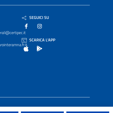
SEGUICI SU
Facebook
Instagram
rali@certipec.it
SCARICA L'APP
ointeramna.fr.it
App Store
Android