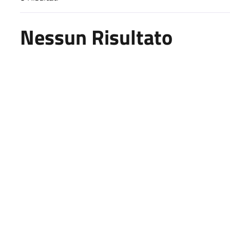
Risultati di ricerca
Nessun Risultato