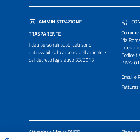
AMMINISTRAZIONE
CON
Comune 
TRASPARENTE
Via Roma
I dati personali pubblicati sono
Interamn
riutilizzabili solo ai sensi dell'articolo 7
Codice f
del decreto legislativo 33/2013
P.IVA: 
Email e P
Fatturazi
Attuazione Misure PNRR
Piano di 