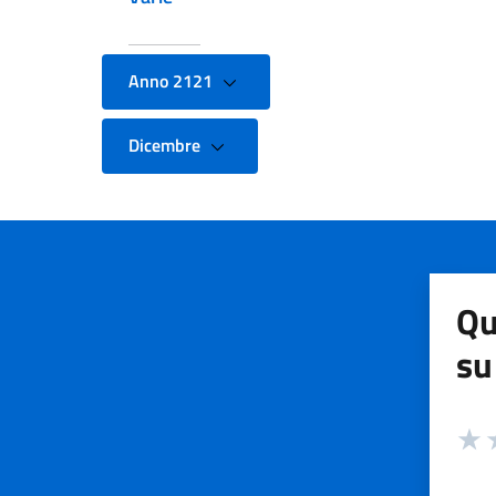
Anno 2121
Dicembre
Qu
su
Valuta
Valut
V