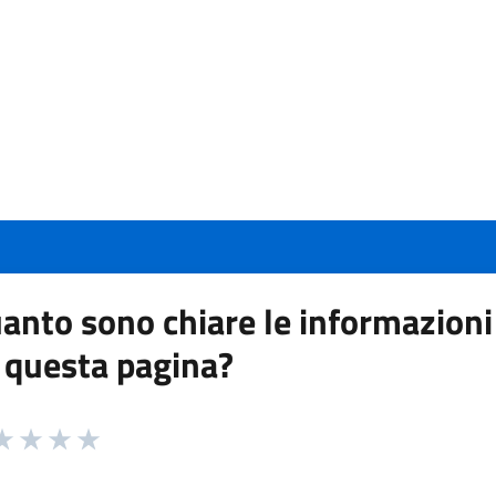
anto sono chiare le informazioni
 questa pagina?
 da 1 a 5 stelle la pagina
a 1 stelle su 5
aluta 2 stelle su 5
Valuta 3 stelle su 5
Valuta 4 stelle su 5
Valuta 5 stelle su 5