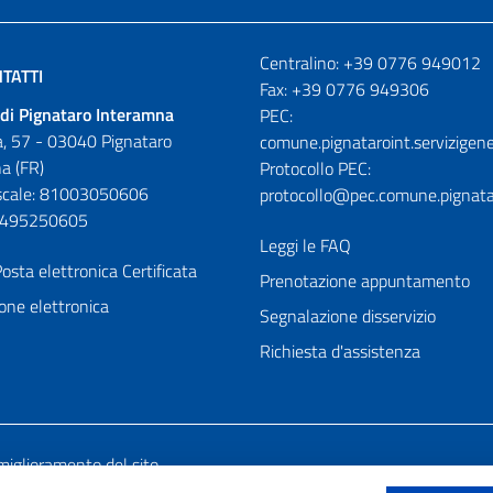
Numeri utili
Centralino: +39 0776 949012
TATTI
Fax: +39 0776 949306
di Pignataro Interamna
PEC:
, 57 - 03040 Pignataro
comune.pignataroint.servizigene
a (FR)
Protocollo PEC:
iscale: 81003050606
protocollo@pec.comune.pignatar
01495250605
Leggi le FAQ
osta elettronica Certificata
Prenotazione appuntamento
one elettronica
Segnalazione disservizio
Richiesta d'assistenza
miglioramento del sito