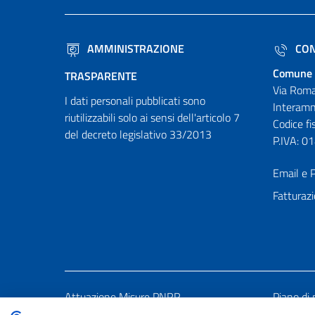
AMMINISTRAZIONE
CON
Comune 
TRASPARENTE
Via Roma
I dati personali pubblicati sono
Interamn
riutilizzabili solo ai sensi dell'articolo 7
Codice f
del decreto legislativo 33/2013
P.IVA: 
Email e P
Fatturazi
Attuazione Misure PNRR
Piano di 