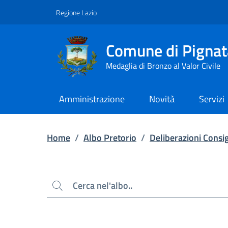
Contenuto principale
Piede di pagina
Regione Lazio
Comune di Pignat
Medaglia di Bronzo al Valor Civile
Amministrazione
Novità
Servizi
Home
/
Albo Pretorio
/
Deliberazioni Consig
Cerca