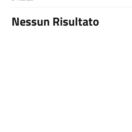
Risultati di ricerca
Nessun Risultato