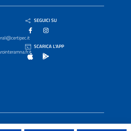
SEGUICI SU
Facebook
Instagram
rali@certipec.it
SCARICA L'APP
ointeramna.fr.it
App Store
Android