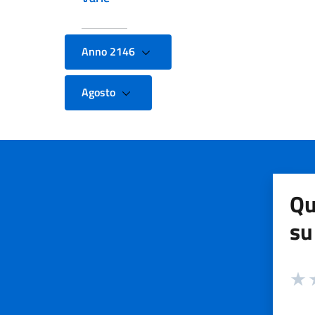
Anno 2146
Agosto
Qu
su
Valuta
Valut
V