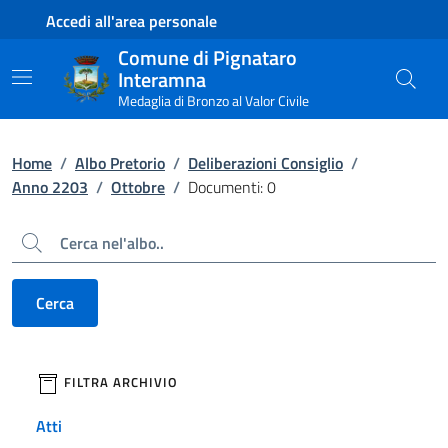
Contenuto principale
Piede di pagina
Accedi all'area personale
Comune di Pignataro
Interamna
Medaglia di Bronzo al Valor Civile
Home
/
Albo Pretorio
/
Deliberazioni Consiglio
/
Anno 2203
/
Ottobre
/
Documenti: 0
Cerca
Cerca
filtri da applicare
FILTRA ARCHIVIO
Atti