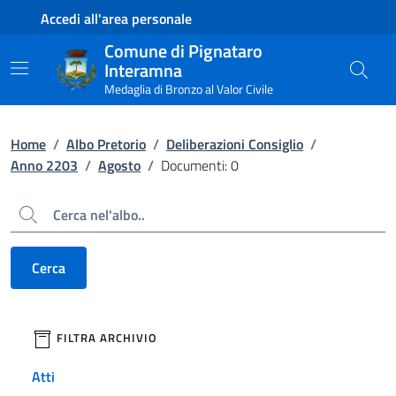
Contenuto principale
Piede di pagina
Accedi all'area personale
Comune di Pignataro
Interamna
Medaglia di Bronzo al Valor Civile
Home
/
Albo Pretorio
/
Deliberazioni Consiglio
/
Anno 2203
/
Agosto
/
Documenti: 0
Cerca
Cerca
filtri da applicare
FILTRA ARCHIVIO
Atti