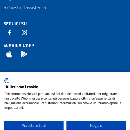
Richiesta d'assistenza
SEGUICI SU
Facebook
Instagram
SCARICA L'APP
App Store
Android
Attuazione Misure PNRR
Utilizziamo i cookie
Piano di miglioramento del sito
Potremmo posizionarli per l'analisi dei dati dei nostri visitatori, per migliorare il
nostro sito Web, mostrare contenuti personalizzati e offrirti un'esperienza di
navigazione eccezionale. Per ulteriori informazioni sui cookie utilizziamo aprire le
impostazioni.
© 2024 Comune di Pignataro Interamna | sito a
Privacy
cura di
NET SMART
Accettare tutti
Negare
Note legali