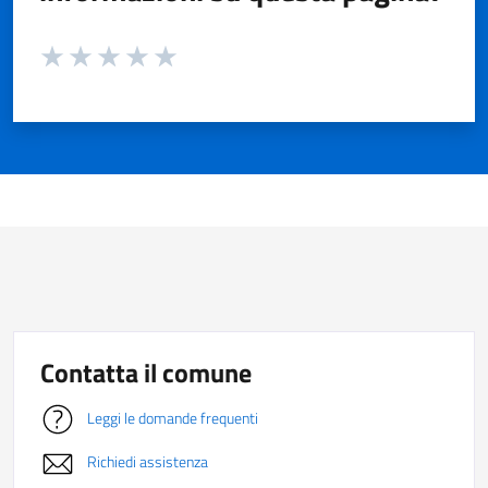
Valuta da 1 a 5 stelle la pagina
Valuta 1 stelle su 5
Valuta 2 stelle su 5
Valuta 3 stelle su 5
Valuta 4 stelle su 5
Valuta 5 stelle su 5
Contatta il comune
Leggi le domande frequenti
Richiedi assistenza