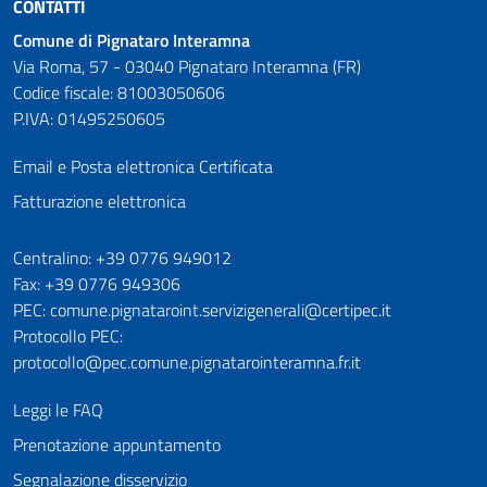
CONTATTI
Comune di Pignataro Interamna
Via Roma, 57 - 03040 Pignataro Interamna (FR)
Codice fiscale: 81003050606
P.IVA: 01495250605
Email e Posta elettronica Certificata
Fatturazione elettronica
Numeri utili
Centralino: +39 0776 949012
Fax: +39 0776 949306
PEC: comune.pignataroint.servizigenerali@certipec.it
Protocollo PEC:
protocollo@pec.comune.pignatarointeramna.fr.it
Leggi le FAQ
Prenotazione appuntamento
Segnalazione disservizio