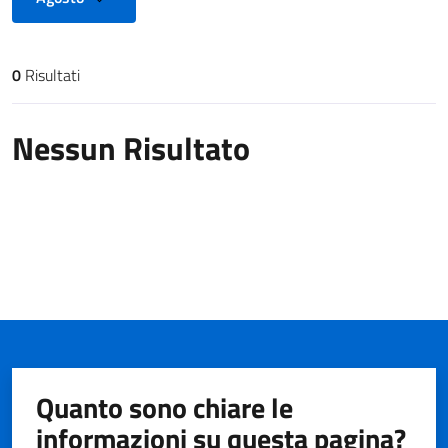
0
Risultati
Risultati di ricerca
Nessun Risultato
Quanto sono chiare le
informazioni su questa pagina?