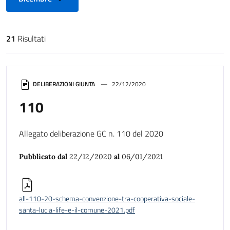
21
Risultati
Risultati di ricerca
DELIBERAZIONI GIUNTA
22/12/2020
110
Allegato deliberazione GC n. 110 del 2020
Pubblicato dal
22/12/2020
al
06/01/2021
all-110-20-schema-convenzione-tra-cooperativa-sociale-
santa-lucia-life-e-il-comune-2021.pdf