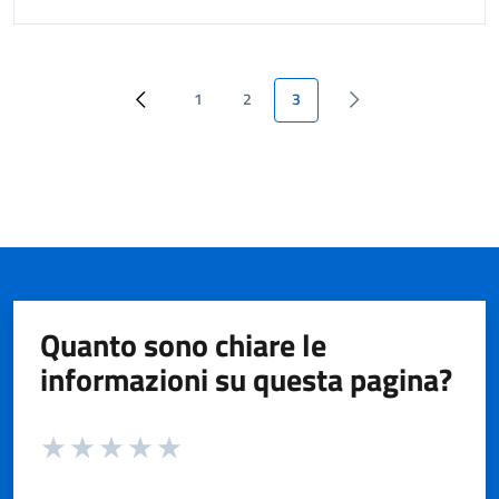
1
2
3
Quanto sono chiare le
informazioni su questa pagina?
Valuta da 1 a 5 stelle la pagina
Valuta 1 stelle su 5
Valuta 2 stelle su 5
Valuta 3 stelle su 5
Valuta 4 stelle su 5
Valuta 5 stelle su 5