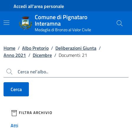
Contenuto principale
Piede di pagina
Accedi all'area personale
Comune di Pignataro
Interamna
Medaglia di Bronzo al Valor Civile
Home
/
Albo Pretorio
/
Deliberazioni Giunta
/
Anno 2021
/
Dicembre
/
Documenti: 21
Cerca
Cerca
filtri da applicare
FILTRA ARCHIVIO
Atti