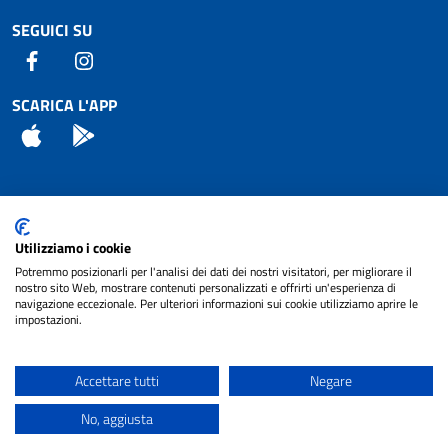
SEGUICI SU
Facebook
Instagram
SCARICA L'APP
App Store
Android
Attuazione Misure PNRR
Utilizziamo i cookie
Piano di miglioramento del sito
Potremmo posizionarli per l'analisi dei dati dei nostri visitatori, per migliorare il
nostro sito Web, mostrare contenuti personalizzati e offrirti un'esperienza di
navigazione eccezionale. Per ulteriori informazioni sui cookie utilizziamo aprire le
impostazioni.
© 2024 Comune di Pignataro Interamna | sito a
Privacy
cura di
NET SMART
Accettare tutti
Negare
Note legali
No, aggiusta
Accessibilità