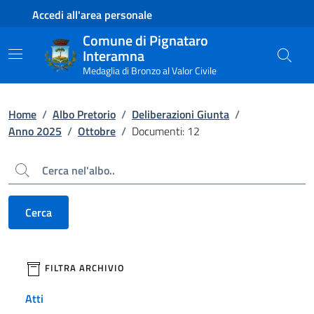
Contenuto principale
Piede di pagina
Accedi all'area personale
Comune di Pignataro
Interamna
Medaglia di Bronzo al Valor Civile
Home
/
Albo Pretorio
/
Deliberazioni Giunta
/
Anno 2025
/
Ottobre
/
Documenti: 12
Cerca
Cerca
filtri da applicare
FILTRA ARCHIVIO
Atti