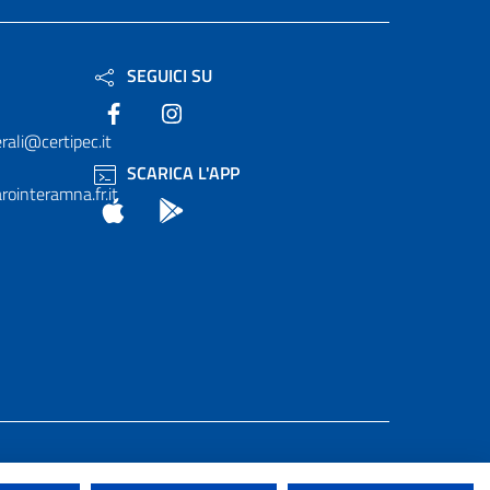
SEGUICI SU
Facebook
Instagram
rali@certipec.it
SCARICA L'APP
ointeramna.fr.it
App Store
Android