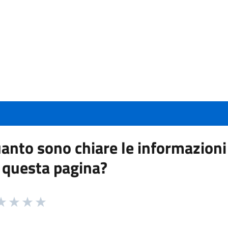
anto sono chiare le informazioni
 questa pagina?
 da 1 a 5 stelle la pagina
a 1 stelle su 5
aluta 2 stelle su 5
Valuta 3 stelle su 5
Valuta 4 stelle su 5
Valuta 5 stelle su 5