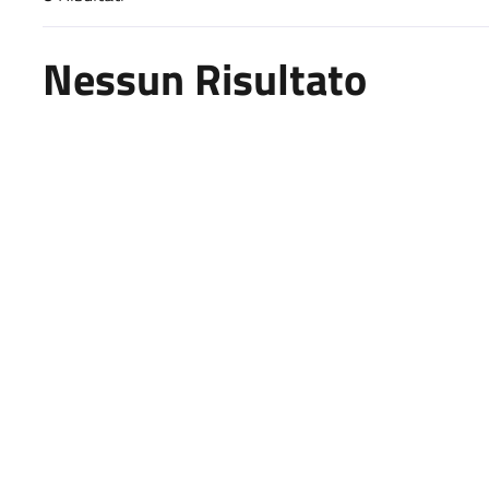
Risultati di ricerca
Nessun Risultato