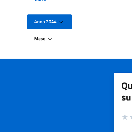
Anno 2044
Mese
Qu
su
Valuta
Valut
V