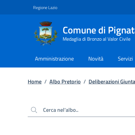
Contenuto principale
Piede di pagina
Regione Lazio
Comune di Pignat
Medaglia di Bronzo al Valor Civile
Amministrazione
Novità
Servizi
Home
/
Albo Pretorio
/
Deliberazioni Giunt
Cerca