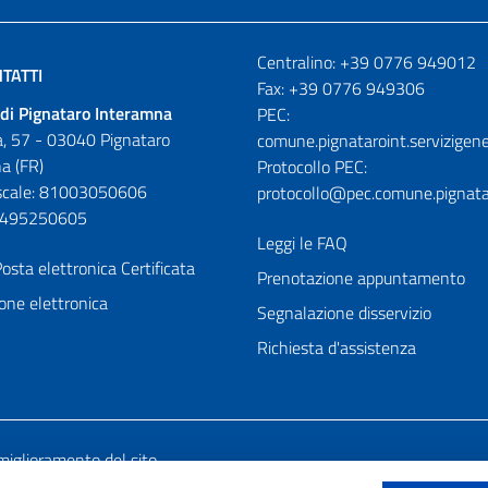
Numeri utili
Centralino: +39 0776 949012
TATTI
Fax: +39 0776 949306
di Pignataro Interamna
PEC:
, 57 - 03040 Pignataro
comune.pignataroint.servizigene
a (FR)
Protocollo PEC:
iscale: 81003050606
protocollo@pec.comune.pignatar
01495250605
Leggi le FAQ
osta elettronica Certificata
Prenotazione appuntamento
one elettronica
Segnalazione disservizio
Richiesta d'assistenza
miglioramento del sito