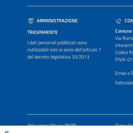
AMMINISTRAZIONE
CON
Comune 
TRASPARENTE
Via Roma
I dati personali pubblicati sono
Interamn
riutilizzabili solo ai sensi dell'articolo 7
Codice f
del decreto legislativo 33/2013
P.IVA: 
Email e P
Fatturazi
Attuazione Misure PNRR
Piano di 