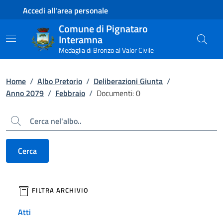
Contenuto principale
Piede di pagina
Accedi all'area personale
Comune di Pignataro
Interamna
Medaglia di Bronzo al Valor Civile
Home
/
Albo Pretorio
/
Deliberazioni Giunta
/
Anno 2079
/
Febbraio
/
Documenti: 0
Cerca
Cerca
filtri da applicare
FILTRA ARCHIVIO
Atti