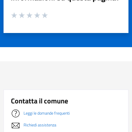
Valuta da 1 a 5 stelle la pagina
Valuta 1 stelle su 5
Valuta 2 stelle su 5
Valuta 3 stelle su 5
Valuta 4 stelle su 5
Valuta 5 stelle su 5
Contatta il comune
Leggi le domande frequenti
Richiedi assistenza