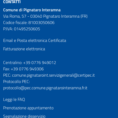
CONTATTI
Comune di Pignataro Interamna
Via Roma, 57 - 03040 Pignataro Interamna (FR)
Codice fiscale: 81003050606
P.IVA: 01495250605
Email e Posta elettronica Certificata
Fatturazione elettronica
Numeri utili
Centralino: +39 0776 949012
Fax: +39 0776 949306
PEC: comune.pignataroint.servizigenerali@certipec.it
Protocollo PEC:
protocollo@pec.comune.pignatarointeramna.fr.it
Leggi le FAQ
Prenotazione appuntamento
Segnalazione disservizio