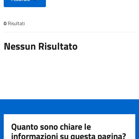
0
Risultati
Risultati di ricerca
Nessun Risultato
Quanto sono chiare le
informazioni su questa pagina?