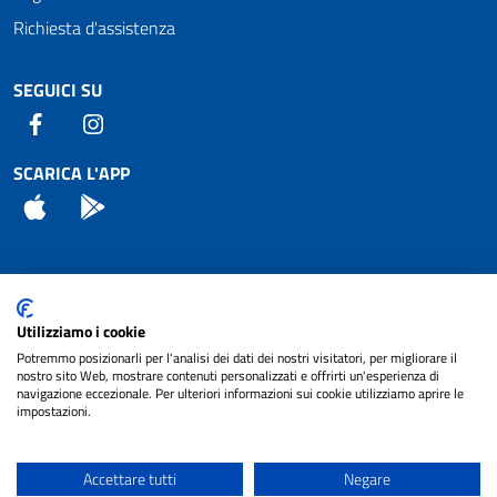
Richiesta d'assistenza
SEGUICI SU
Facebook
Instagram
SCARICA L'APP
App Store
Android
Attuazione Misure PNRR
Utilizziamo i cookie
Piano di miglioramento del sito
Potremmo posizionarli per l'analisi dei dati dei nostri visitatori, per migliorare il
nostro sito Web, mostrare contenuti personalizzati e offrirti un'esperienza di
navigazione eccezionale. Per ulteriori informazioni sui cookie utilizziamo aprire le
impostazioni.
© 2024 Comune di Pignataro Interamna | sito a
Privacy
cura di
NET SMART
Accettare tutti
Negare
Note legali