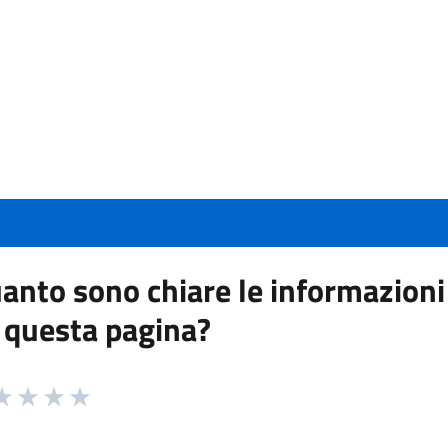
anto sono chiare le informazioni
 questa pagina?
 da 1 a 5 stelle la pagina
a 1 stelle su 5
aluta 2 stelle su 5
Valuta 3 stelle su 5
Valuta 4 stelle su 5
Valuta 5 stelle su 5