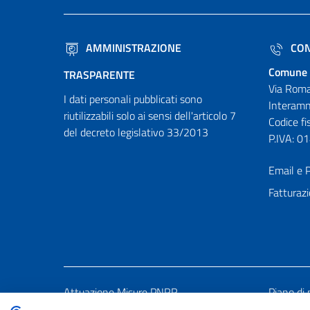
AMMINISTRAZIONE
CON
Comune 
TRASPARENTE
Via Roma
I dati personali pubblicati sono
Interamn
riutilizzabili solo ai sensi dell'articolo 7
Codice f
del decreto legislativo 33/2013
P.IVA: 
Email e P
Fatturazi
Attuazione Misure PNRR
Piano di 