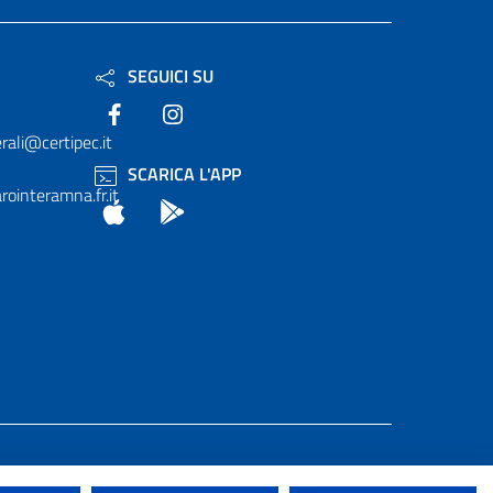
SEGUICI SU
Facebook
Instagram
rali@certipec.it
SCARICA L'APP
ointeramna.fr.it
App Store
Android