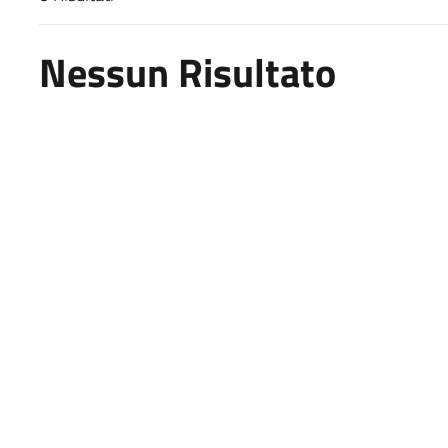
Risultati di ricerca
Nessun Risultato