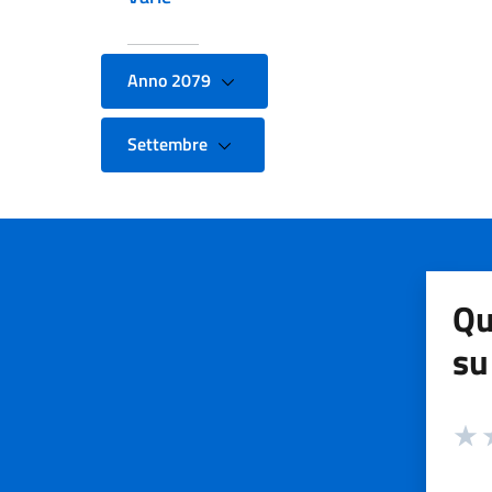
Anno 2079
Settembre
Qu
su
Valuta
Valut
V