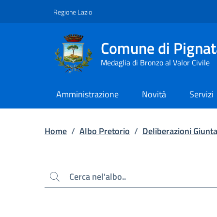
Contenuto principale
Piede di pagina
Regione Lazio
Comune di Pignat
Medaglia di Bronzo al Valor Civile
Amministrazione
Novità
Servizi
Home
/
Albo Pretorio
/
Deliberazioni Giunt
Cerca