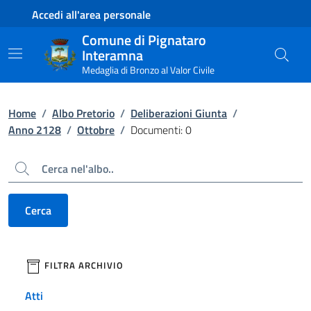
Contenuto principale
Piede di pagina
Accedi all'area personale
Comune di Pignataro
Interamna
Medaglia di Bronzo al Valor Civile
Home
/
Albo Pretorio
/
Deliberazioni Giunta
/
Anno 2128
/
Ottobre
/
Documenti: 0
Cerca
Cerca
filtri da applicare
FILTRA ARCHIVIO
Atti