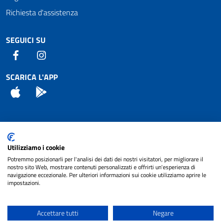
Richiesta d'assistenza
SEGUICI SU
Facebook
Instagram
SCARICA L'APP
App Store
Android
Attuazione Misure PNRR
Utilizziamo i cookie
Piano di miglioramento del sito
Potremmo posizionarli per l'analisi dei dati dei nostri visitatori, per migliorare il
nostro sito Web, mostrare contenuti personalizzati e offrirti un'esperienza di
navigazione eccezionale. Per ulteriori informazioni sui cookie utilizziamo aprire le
impostazioni.
© 2024 Comune di Pignataro Interamna | sito a
Privacy
cura di
NET SMART
Accettare tutti
Negare
Note legali