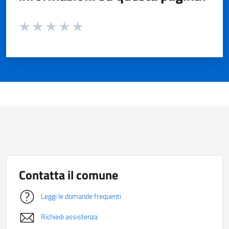
Valuta da 1 a 5 stelle la pagina
Valuta 1 stelle su 5
Valuta 2 stelle su 5
Valuta 3 stelle su 5
Valuta 4 stelle su 5
Valuta 5 stelle su 5
Contatta il comune
Leggi le domande frequenti
Richiedi assistenza