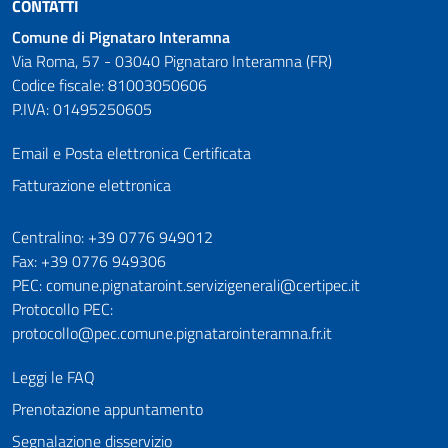
CONTATTI
Comune di Pignataro Interamna
Via Roma, 57 - 03040 Pignataro Interamna (FR)
Codice fiscale: 81003050606
P.IVA: 01495250605
Email e Posta elettronica Certificata
Fatturazione elettronica
Numeri utili
Centralino: +39 0776 949012
Fax: +39 0776 949306
PEC: comune.pignataroint.servizigenerali@certipec.it
Protocollo PEC:
protocollo@pec.comune.pignatarointeramna.fr.it
Leggi le FAQ
Prenotazione appuntamento
Segnalazione disservizio