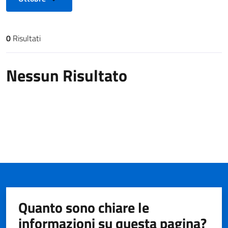
0
Risultati
Risultati di ricerca
Nessun Risultato
Quanto sono chiare le
informazioni su questa pagina?