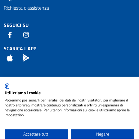
Richiesta d'assistenza
SEGUICI SU
Facebook
Instagram
SCARICA L'APP
App Store
Android
Attuazione Misure PNRR
Utilizziamo i cookie
Piano di miglioramento del sito
Potremmo posizionarli per l'analisi dei dati dei nostri visitatori, per migliorare il
nostro sito Web, mostrare contenuti personalizzati e offrirti un'esperienza di
navigazione eccezionale. Per ulteriori informazioni sui cookie utilizziamo aprire le
impostazioni.
© 2024 Comune di Pignataro Interamna | sito a
Privacy
cura di
NET SMART
Accettare tutti
Negare
Note legali