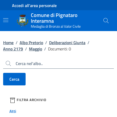
Contenuto principale
Piede di pagina
Accedi all'area personale
Comune di Pignataro
Interamna
Medaglia di Bronzo al Valor Civile
Home
/
Albo Pretorio
/
Deliberazioni Giunta
/
Anno 2179
/
Maggio
/
Documenti: 0
Cerca
Cerca
filtri da applicare
FILTRA ARCHIVIO
Atti