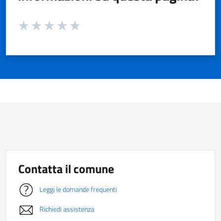
Valuta da 1 a 5 stelle la pagina
Valuta 1 stelle su 5
Valuta 2 stelle su 5
Valuta 3 stelle su 5
Valuta 4 stelle su 5
Valuta 5 stelle su 5
Contatta il comune
Leggi le domande frequenti
Richiedi assistenza