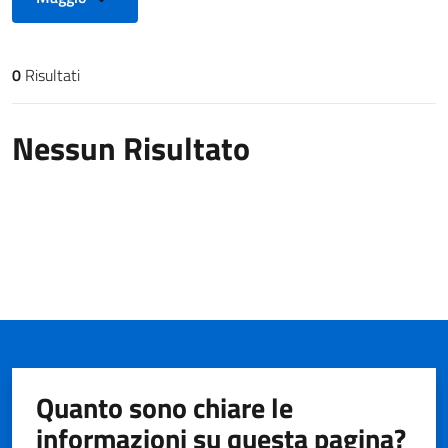
0
Risultati
Risultati di ricerca
Nessun Risultato
Quanto sono chiare le
informazioni su questa pagina?