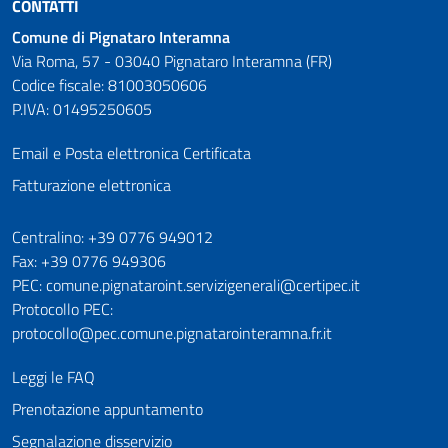
CONTATTI
Comune di Pignataro Interamna
Via Roma, 57 - 03040 Pignataro Interamna (FR)
Codice fiscale: 81003050606
P.IVA: 01495250605
Email e Posta elettronica Certificata
Fatturazione elettronica
Numeri utili
Centralino: +39 0776 949012
Fax: +39 0776 949306
PEC: comune.pignataroint.servizigenerali@certipec.it
Protocollo PEC:
protocollo@pec.comune.pignatarointeramna.fr.it
Leggi le FAQ
Prenotazione appuntamento
Segnalazione disservizio