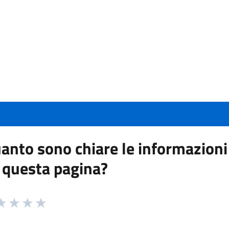
anto sono chiare le informazioni
 questa pagina?
 da 1 a 5 stelle la pagina
a 1 stelle su 5
aluta 2 stelle su 5
Valuta 3 stelle su 5
Valuta 4 stelle su 5
Valuta 5 stelle su 5