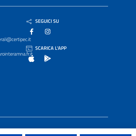
SEGUICI SU
Facebook
Instagram
rali@certipec.it
SCARICA L'APP
ointeramna.fr.it
App Store
Android