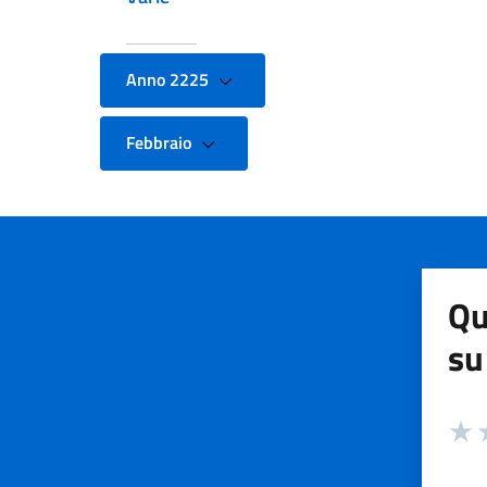
Anno 2225
Febbraio
Qu
su
Valuta
Valut
V