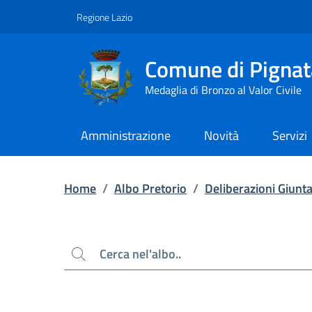
Contenuto principale
Piede di pagina
Regione Lazio
Comune di Pignat
Medaglia di Bronzo al Valor Civile
Amministrazione
Novità
Servizi
Home
/
Albo Pretorio
/
Deliberazioni Giunt
Cerca