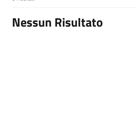
Risultati di ricerca
Nessun Risultato