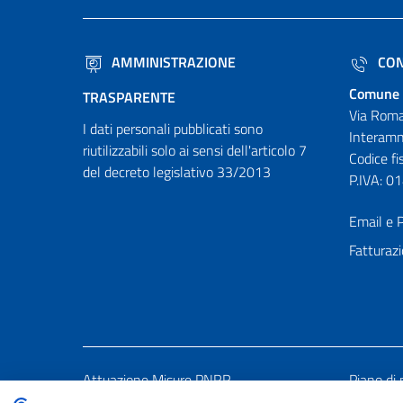
AMMINISTRAZIONE
CON
Comune 
TRASPARENTE
Via Roma
I dati personali pubblicati sono
Interamn
riutilizzabili solo ai sensi dell'articolo 7
Codice f
del decreto legislativo 33/2013
P.IVA: 
Email e P
Fatturazi
Attuazione Misure PNRR
Piano di 