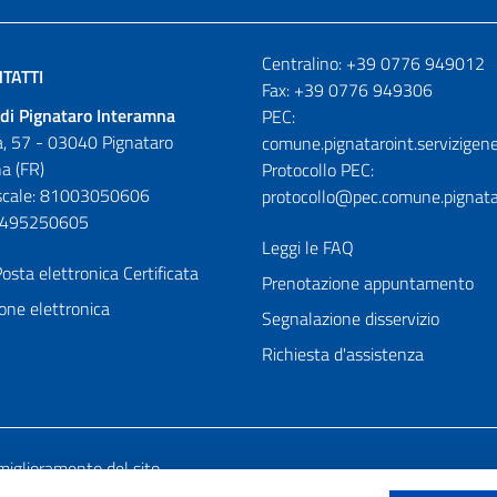
Numeri utili
Centralino: +39 0776 949012
TATTI
Fax: +39 0776 949306
di Pignataro Interamna
PEC:
, 57 - 03040 Pignataro
comune.pignataroint.servizigene
a (FR)
Protocollo PEC:
iscale: 81003050606
protocollo@pec.comune.pignatar
01495250605
Leggi le FAQ
osta elettronica Certificata
Prenotazione appuntamento
one elettronica
Segnalazione disservizio
Richiesta d'assistenza
miglioramento del sito