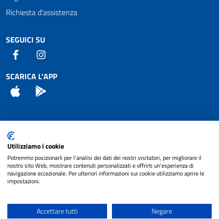
Richiesta d'assistenza
SEGUICI SU
Facebook
Instagram
SCARICA L'APP
App Store
Android
Attuazione Misure PNRR
Utilizziamo i cookie
Piano di miglioramento del sito
Potremmo posizionarli per l'analisi dei dati dei nostri visitatori, per migliorare il
nostro sito Web, mostrare contenuti personalizzati e offrirti un'esperienza di
navigazione eccezionale. Per ulteriori informazioni sui cookie utilizziamo aprire le
impostazioni.
© 2024 Comune di Pignataro Interamna | sito a
Privacy
cura di
NET SMART
Accettare tutti
Negare
Note legali