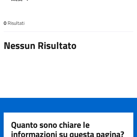
0
Risultati
Risultati di ricerca
Nessun Risultato
Quanto sono chiare le
informazioni su questa pagina?