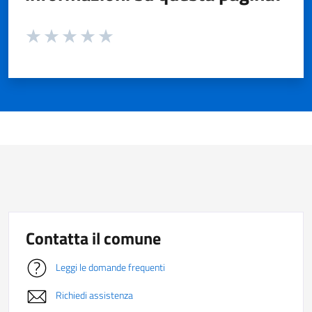
Valuta da 1 a 5 stelle la pagina
Valuta 1 stelle su 5
Valuta 2 stelle su 5
Valuta 3 stelle su 5
Valuta 4 stelle su 5
Valuta 5 stelle su 5
Contatta il comune
Leggi le domande frequenti
Richiedi assistenza