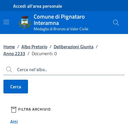
Contenuto principale
Piede di pagina
Accedi all'area personale
Comune di Pignataro
Interamna
Medaglia di Bronzo al Valor Civile
Home
/
Albo Pretorio
/
Deliberazioni Giunta
/
Anno 2233
/
Documenti: 0
Cerca
Cerca
filtri da applicare
FILTRA ARCHIVIO
Atti