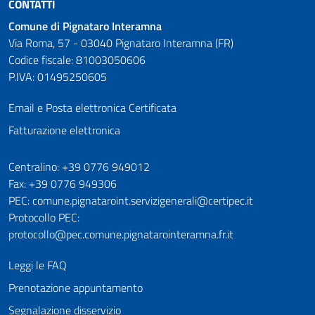
CONTATTI
Comune di Pignataro Interamna
Via Roma, 57 - 03040 Pignataro Interamna (FR)
Codice fiscale: 81003050606
P.IVA: 01495250605
Email e Posta elettronica Certificata
Fatturazione elettronica
Numeri utili
Centralino: +39 0776 949012
Fax: +39 0776 949306
PEC: comune.pignataroint.servizigenerali@certipec.it
Protocollo PEC:
protocollo@pec.comune.pignatarointeramna.fr.it
Leggi le FAQ
Prenotazione appuntamento
Segnalazione disservizio