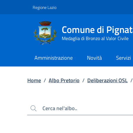
Contenuto principale
Piede di pagina
Regione Lazio
Comune di Pignat
Medaglia di Bronzo al Valor Civile
Amministrazione
Novità
Servizi
Home
/
Albo Pretorio
/
Deliberazioni OSL
/
Cerca