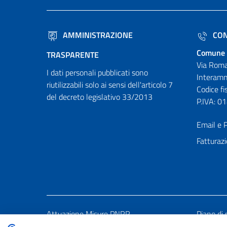
AMMINISTRAZIONE
CON
Comune 
TRASPARENTE
Via Roma
I dati personali pubblicati sono
Interamn
riutilizzabili solo ai sensi dell'articolo 7
Codice f
del decreto legislativo 33/2013
P.IVA: 
Email e P
Fatturazi
Attuazione Misure PNRR
Piano di 