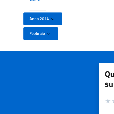
Anno 2014
Febbraio
Qu
su
Valuta
Valut
V