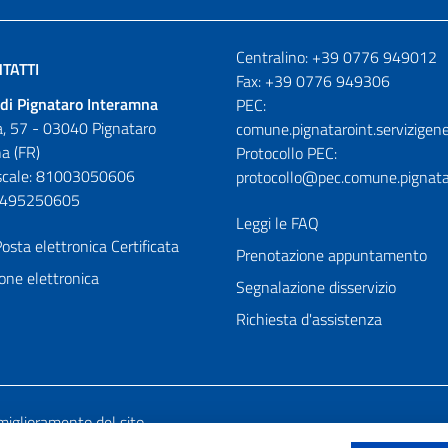
Numeri utili
Centralino: +39 0776 949012
TATTI
Fax: +39 0776 949306
di Pignataro Interamna
PEC:
, 57 - 03040 Pignataro
comune.pignataroint.servizigene
a (FR)
Protocollo PEC:
iscale: 81003050606
protocollo@pec.comune.pignatar
01495250605
Leggi le FAQ
osta elettronica Certificata
Prenotazione appuntamento
one elettronica
Segnalazione disservizio
Richiesta d'assistenza
miglioramento del sito