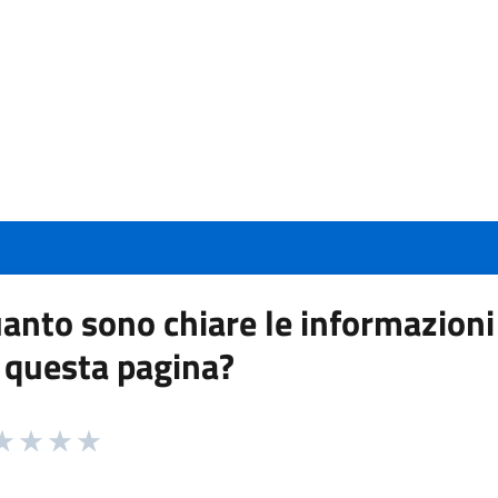
anto sono chiare le informazioni
 questa pagina?
 da 1 a 5 stelle la pagina
a 1 stelle su 5
aluta 2 stelle su 5
Valuta 3 stelle su 5
Valuta 4 stelle su 5
Valuta 5 stelle su 5