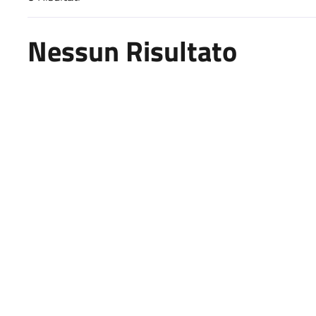
Risultati di ricerca
Nessun Risultato