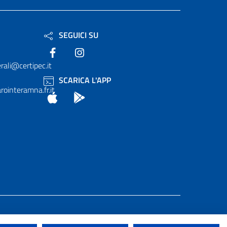
SEGUICI SU
Facebook
Instagram
rali@certipec.it
SCARICA L'APP
ointeramna.fr.it
App Store
Android