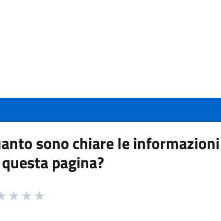
anto sono chiare le informazioni
 questa pagina?
 da 1 a 5 stelle la pagina
a 1 stelle su 5
aluta 2 stelle su 5
Valuta 3 stelle su 5
Valuta 4 stelle su 5
Valuta 5 stelle su 5