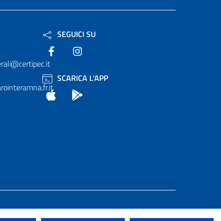
SEGUICI SU
Facebook
Instagram
rali@certipec.it
SCARICA L'APP
ointeramna.fr.it
App Store
Android