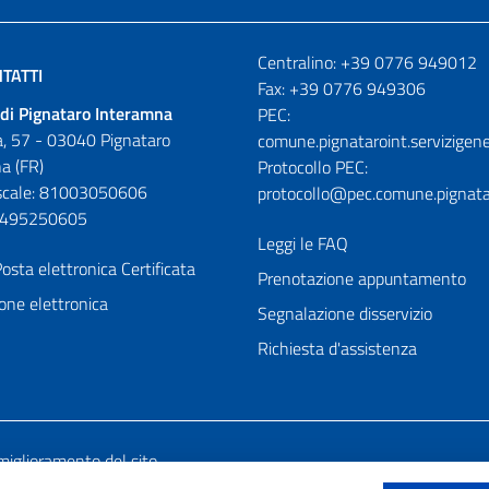
Numeri utili
Centralino: +39 0776 949012
TATTI
Fax: +39 0776 949306
di Pignataro Interamna
PEC:
, 57 - 03040 Pignataro
comune.pignataroint.servizigene
a (FR)
Protocollo PEC:
iscale: 81003050606
protocollo@pec.comune.pignatar
01495250605
Leggi le FAQ
osta elettronica Certificata
Prenotazione appuntamento
one elettronica
Segnalazione disservizio
Richiesta d'assistenza
miglioramento del sito