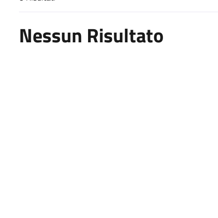
Risultati di ricerca
Nessun Risultato