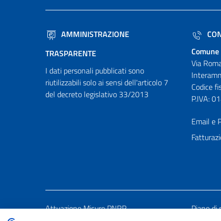
AMMINISTRAZIONE
CON
Comune 
TRASPARENTE
Via Roma
I dati personali pubblicati sono
Interamn
riutilizzabili solo ai sensi dell'articolo 7
Codice f
del decreto legislativo 33/2013
P.IVA: 
Email e P
Fatturazi
Attuazione Misure PNRR
Piano di 