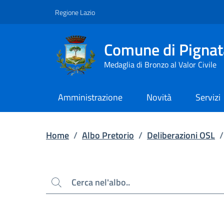
Contenuto principale
Piede di pagina
Regione Lazio
Comune di Pignat
Medaglia di Bronzo al Valor Civile
Amministrazione
Novità
Servizi
Home
/
Albo Pretorio
/
Deliberazioni OSL
/
Cerca