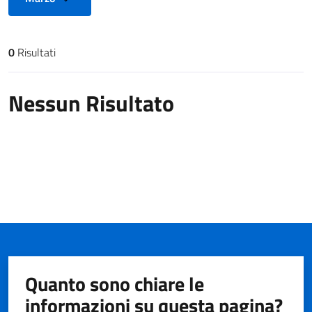
0
Risultati
Risultati di ricerca
Nessun Risultato
Quanto sono chiare le
informazioni su questa pagina?