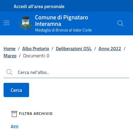
Contenuto principale
Piede di pagina
Accedi all'area personale
Comune di Pignataro
Interamna
Medaglia di Bronzo al Valor Civile
Home
/
Albo Pretorio
/
Deliberazioni OSL
/
Anno 2022
/
Marzo
/
Documenti: 0
Cerca
Cerca
filtri da applicare
FILTRA ARCHIVIO
Atti