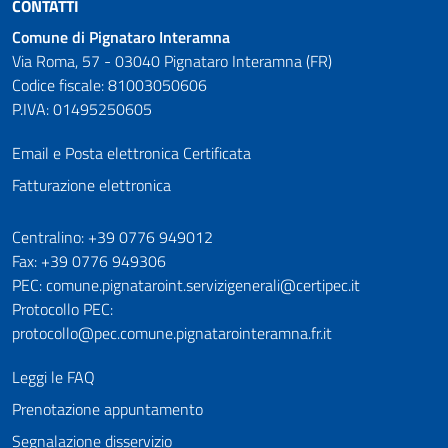
CONTATTI
Comune di Pignataro Interamna
Via Roma, 57 - 03040 Pignataro Interamna (FR)
Codice fiscale: 81003050606
P.IVA: 01495250605
Email e Posta elettronica Certificata
Fatturazione elettronica
Numeri utili
Centralino: +39 0776 949012
Fax: +39 0776 949306
PEC: comune.pignataroint.servizigenerali@certipec.it
Protocollo PEC:
protocollo@pec.comune.pignatarointeramna.fr.it
Leggi le FAQ
Prenotazione appuntamento
Segnalazione disservizio