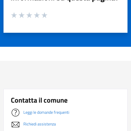
Valuta da 1 a 5 stelle la pagina
Valuta 1 stelle su 5
Valuta 2 stelle su 5
Valuta 3 stelle su 5
Valuta 4 stelle su 5
Valuta 5 stelle su 5
Contatta il comune
Leggi le domande frequenti
Richiedi assistenza