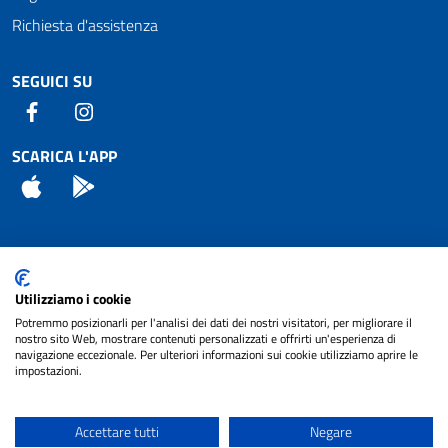
Richiesta d'assistenza
SEGUICI SU
Facebook
Instagram
SCARICA L'APP
App Store
Android
Attuazione Misure PNRR
Utilizziamo i cookie
Piano di miglioramento del sito
Potremmo posizionarli per l'analisi dei dati dei nostri visitatori, per migliorare il
nostro sito Web, mostrare contenuti personalizzati e offrirti un'esperienza di
navigazione eccezionale. Per ulteriori informazioni sui cookie utilizziamo aprire le
impostazioni.
© 2024 Comune di Pignataro Interamna | sito a
Privacy
cura di
NET SMART
Accettare tutti
Negare
Note legali