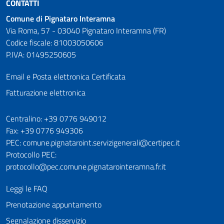
CONTATTI
Comune di Pignataro Interamna
Via Roma, 57 - 03040 Pignataro Interamna (FR)
Codice fiscale: 81003050606
P.IVA: 01495250605
Email e Posta elettronica Certificata
Fatturazione elettronica
Numeri utili
Centralino: +39 0776 949012
Fax: +39 0776 949306
PEC: comune.pignataroint.servizigenerali@certipec.it
Protocollo PEC:
protocollo@pec.comune.pignatarointeramna.fr.it
Leggi le FAQ
Prenotazione appuntamento
Segnalazione disservizio