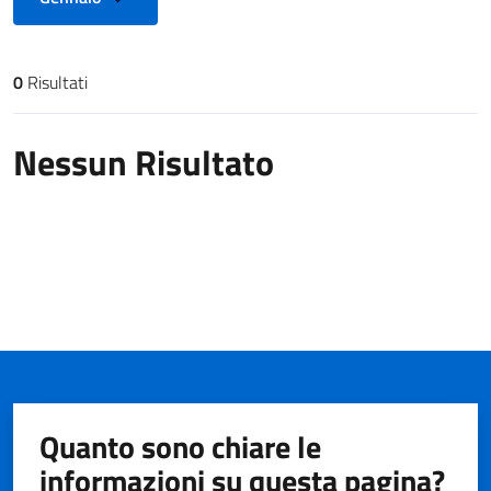
0
Risultati
Risultati di ricerca
Nessun Risultato
Quanto sono chiare le
informazioni su questa pagina?