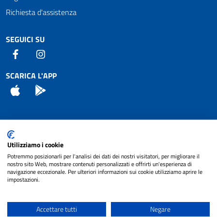
Richiesta d'assistenza
SEGUICI SU
Facebook
Instagram
SCARICA L'APP
App Store
Android
Attuazione Misure PNRR
Utilizziamo i cookie
Piano di miglioramento del sito
Potremmo posizionarli per l'analisi dei dati dei nostri visitatori, per migliorare il
nostro sito Web, mostrare contenuti personalizzati e offrirti un'esperienza di
navigazione eccezionale. Per ulteriori informazioni sui cookie utilizziamo aprire le
impostazioni.
© 2024 Comune di Pignataro Interamna | sito a
Privacy
cura di
NET SMART
Accettare tutti
Negare
Note legali