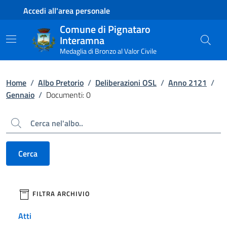
Contenuto principale
Piede di pagina
Accedi all'area personale
Comune di Pignataro
Interamna
Medaglia di Bronzo al Valor Civile
Home
/
Albo Pretorio
/
Deliberazioni OSL
/
Anno 2121
/
Gennaio
/
Documenti: 0
Cerca
Cerca
filtri da applicare
FILTRA ARCHIVIO
Atti