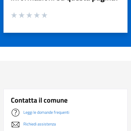
Valuta da 1 a 5 stelle la pagina
Valuta 1 stelle su 5
Valuta 2 stelle su 5
Valuta 3 stelle su 5
Valuta 4 stelle su 5
Valuta 5 stelle su 5
Contatta il comune
Leggi le domande frequenti
Richiedi assistenza