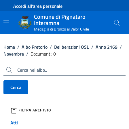
Contenuto principale
Piede di pagina
Accedi all'area personale
Comune di Pignataro
Interamna
Medaglia di Bronzo al Valor Civile
Home
/
Albo Pretorio
/
Deliberazioni OSL
/
Anno 2169
/
Novembre
/
Documenti: 0
Cerca
Cerca
filtri da applicare
FILTRA ARCHIVIO
Atti