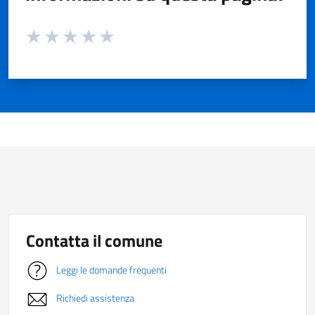
Valuta da 1 a 5 stelle la pagina
Valuta 1 stelle su 5
Valuta 2 stelle su 5
Valuta 3 stelle su 5
Valuta 4 stelle su 5
Valuta 5 stelle su 5
Contatta il comune
Leggi le domande frequenti
Richiedi assistenza