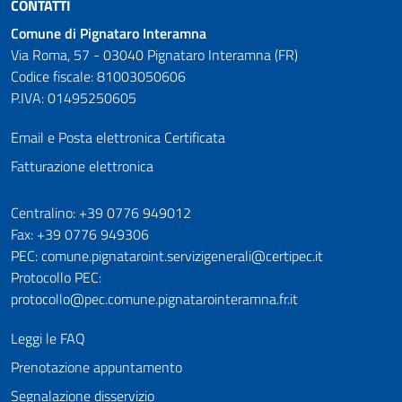
CONTATTI
Comune di Pignataro Interamna
Via Roma, 57 - 03040 Pignataro Interamna (FR)
Codice fiscale: 81003050606
P.IVA: 01495250605
Email e Posta elettronica Certificata
Fatturazione elettronica
Numeri utili
Centralino: +39 0776 949012
Fax: +39 0776 949306
PEC: comune.pignataroint.servizigenerali@certipec.it
Protocollo PEC:
protocollo@pec.comune.pignatarointeramna.fr.it
Leggi le FAQ
Prenotazione appuntamento
Segnalazione disservizio