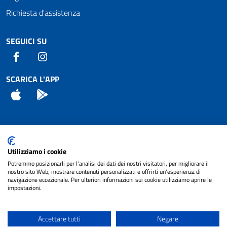
Richiesta d'assistenza
SEGUICI SU
Facebook
Instagram
SCARICA L'APP
App Store
Android
Attuazione Misure PNRR
Utilizziamo i cookie
Piano di miglioramento del sito
Potremmo posizionarli per l'analisi dei dati dei nostri visitatori, per migliorare il
nostro sito Web, mostrare contenuti personalizzati e offrirti un'esperienza di
navigazione eccezionale. Per ulteriori informazioni sui cookie utilizziamo aprire le
impostazioni.
© 2024 Comune di Pignataro Interamna | sito a
Privacy
cura di
NET SMART
Accettare tutti
Negare
Note legali