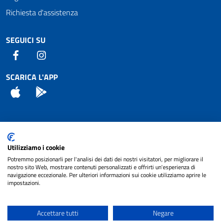
Richiesta d'assistenza
SEGUICI SU
Facebook
Instagram
SCARICA L'APP
App Store
Android
Attuazione Misure PNRR
Utilizziamo i cookie
Piano di miglioramento del sito
Potremmo posizionarli per l'analisi dei dati dei nostri visitatori, per migliorare il
nostro sito Web, mostrare contenuti personalizzati e offrirti un'esperienza di
navigazione eccezionale. Per ulteriori informazioni sui cookie utilizziamo aprire le
impostazioni.
© 2024 Comune di Pignataro Interamna | sito a
Privacy
cura di
NET SMART
Accettare tutti
Negare
Note legali