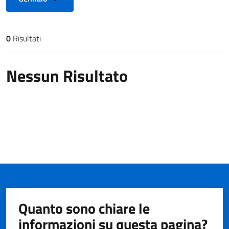
0
Risultati
Risultati di ricerca
Nessun Risultato
Quanto sono chiare le
informazioni su questa pagina?