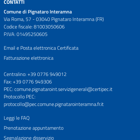
CONTATTI
Comune di Pignataro Interamna
Via Roma, 57 - 03040 Pignataro Interamna (FR)
Codice fiscale: 81003050606
P.IVA: 01495250605
Email e Posta elettronica Certificata
Fatturazione elettronica
Numeri utili
Centralino: +39 0776 949012
Fax: +39 0776 949306
PEC: comune.pignataroint.servizigenerali@certipec.it
Protocollo PEC:
protocollo@pec.comune.pignatarointeramna.fr.it
Leggi le FAQ
Prenotazione appuntamento
Segnalazione disservizio