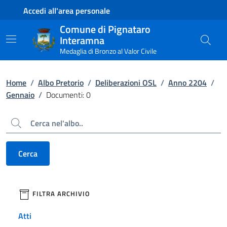
Contenuto principale
Piede di pagina
Accedi all'area personale
Comune di Pignataro
Interamna
Medaglia di Bronzo al Valor Civile
Home
/
Albo Pretorio
/
Deliberazioni OSL
/
Anno 2204
/
Gennaio
/
Documenti: 0
Cerca
Cerca
filtri da applicare
FILTRA ARCHIVIO
Atti