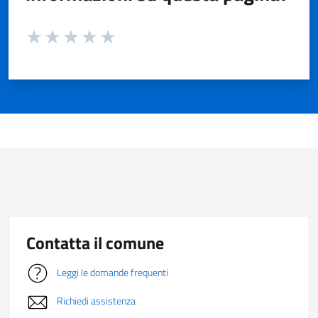
Valuta da 1 a 5 stelle la pagina
Valuta 1 stelle su 5
Valuta 2 stelle su 5
Valuta 3 stelle su 5
Valuta 4 stelle su 5
Valuta 5 stelle su 5
Contatta il comune
Leggi le domande frequenti
Richiedi assistenza