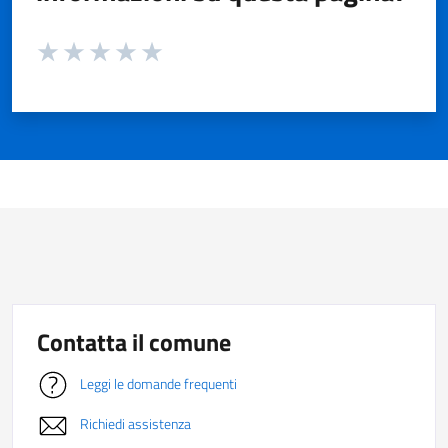
Valuta da 1 a 5 stelle la pagina
Valuta 1 stelle su 5
Valuta 2 stelle su 5
Valuta 3 stelle su 5
Valuta 4 stelle su 5
Valuta 5 stelle su 5
Contatta il comune
Leggi le domande frequenti
Richiedi assistenza