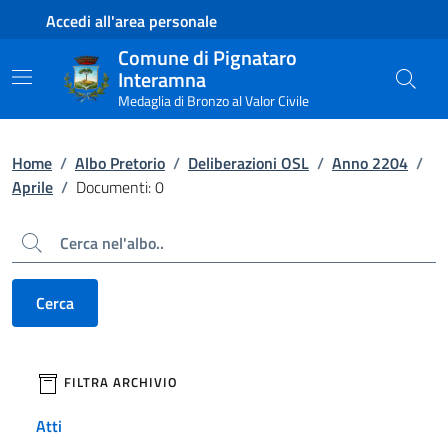
Contenuto principale
Piede di pagina
Accedi all'area personale
Comune di Pignataro
Interamna
Medaglia di Bronzo al Valor Civile
Home
/
Albo Pretorio
/
Deliberazioni OSL
/
Anno 2204
/
Aprile
/
Documenti: 0
Cerca
Cerca
filtri da applicare
FILTRA ARCHIVIO
Atti