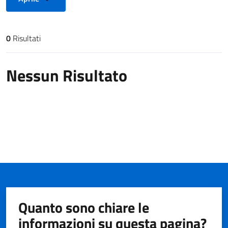
0
Risultati
Risultati di ricerca
Nessun Risultato
Quanto sono chiare le
informazioni su questa pagina?