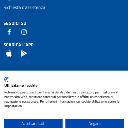
Richiesta d'assistenza
SEGUICI SU
Facebook
Instagram
SCARICA L'APP
App Store
Android
Attuazione Misure PNRR
Utilizziamo i cookie
Piano di miglioramento del sito
Potremmo posizionarli per l'analisi dei dati dei nostri visitatori, per migliorare il
nostro sito Web, mostrare contenuti personalizzati e offrirti un'esperienza di
navigazione eccezionale. Per ulteriori informazioni sui cookie utilizziamo aprire le
impostazioni.
© 2024 Comune di Pignataro Interamna | sito a
Privacy
cura di
NET SMART
Accettare tutti
Negare
Note legali