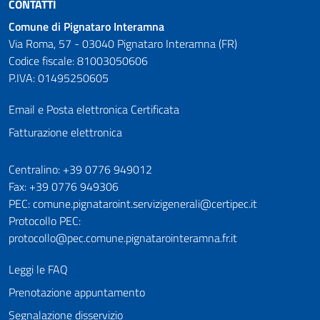
CONTATTI
Comune di Pignataro Interamna
Via Roma, 57 - 03040 Pignataro Interamna (FR)
Codice fiscale: 81003050606
P.IVA: 01495250605
Email e Posta elettronica Certificata
Fatturazione elettronica
Numeri utili
Centralino: +39 0776 949012
Fax: +39 0776 949306
PEC: comune.pignataroint.servizigenerali@certipec.it
Protocollo PEC:
protocollo@pec.comune.pignatarointeramna.fr.it
Leggi le FAQ
Prenotazione appuntamento
Segnalazione disservizio