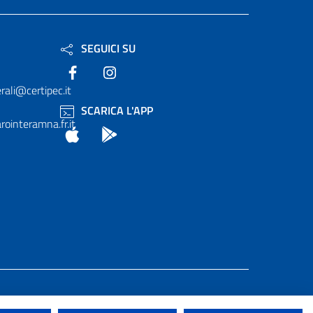
SEGUICI SU
Facebook
Instagram
rali@certipec.it
SCARICA L'APP
ointeramna.fr.it
App Store
Android