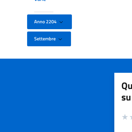
Anno 2204
Settembre
Qu
su
Valuta
Valut
V