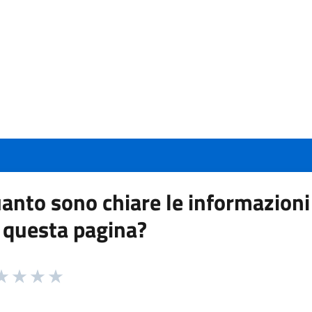
anto sono chiare le informazioni
 questa pagina?
 da 1 a 5 stelle la pagina
a 1 stelle su 5
aluta 2 stelle su 5
Valuta 3 stelle su 5
Valuta 4 stelle su 5
Valuta 5 stelle su 5