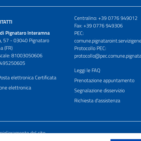
Numeri utili
Centralino: +39 0776 949012
TATTI
Fax: +39 0776 949306
di Pignataro Interamna
PEC:
, 57 - 03040 Pignataro
comune.pignataroint.servizigene
a (FR)
Protocollo PEC:
iscale: 81003050606
protocollo@pec.comune.pignatar
01495250605
Leggi le FAQ
osta elettronica Certificata
Prenotazione appuntamento
one elettronica
Segnalazione disservizio
Richiesta d'assistenza
miglioramento del sito