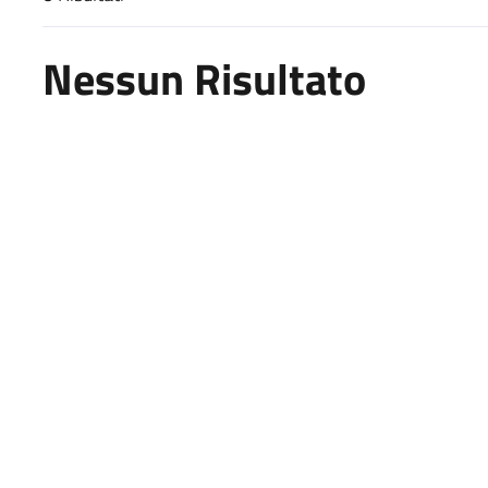
Risultati di ricerca
Nessun Risultato