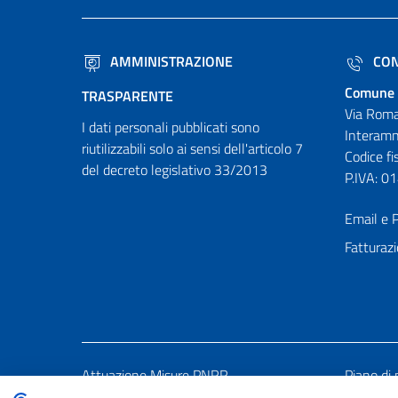
AMMINISTRAZIONE
CON
Comune 
TRASPARENTE
Via Roma
I dati personali pubblicati sono
Interamn
riutilizzabili solo ai sensi dell'articolo 7
Codice f
del decreto legislativo 33/2013
P.IVA: 
Email e P
Fatturazi
Attuazione Misure PNRR
Piano di 