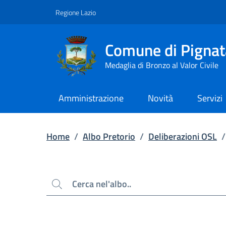
Contenuto principale
Piede di pagina
Regione Lazio
Comune di Pignat
Medaglia di Bronzo al Valor Civile
Amministrazione
Novità
Servizi
Home
/
Albo Pretorio
/
Deliberazioni OSL
/
Cerca