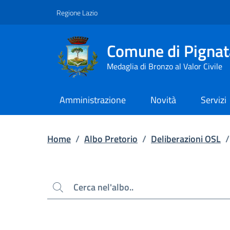
Contenuto principale
Piede di pagina
Regione Lazio
Comune di Pignat
Medaglia di Bronzo al Valor Civile
Amministrazione
Novità
Servizi
Home
/
Albo Pretorio
/
Deliberazioni OSL
/
Cerca