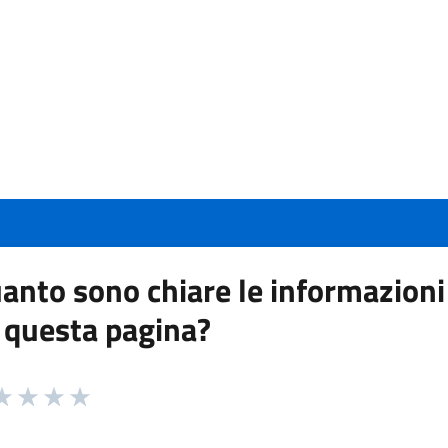
anto sono chiare le informazioni
 questa pagina?
 da 1 a 5 stelle la pagina
a 1 stelle su 5
aluta 2 stelle su 5
Valuta 3 stelle su 5
Valuta 4 stelle su 5
Valuta 5 stelle su 5