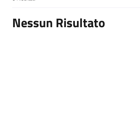
Risultati di ricerca
Nessun Risultato