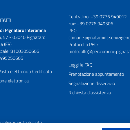
Numeri utili
Centralino: +39 0776 949012
TATTI
Fax: +39 0776 949306
di Pignataro Interamna
PEC:
, 57 - 03040 Pignataro
comune.pignataroint.servizigene
a (FR)
Protocollo PEC:
iscale: 81003050606
protocollo@pec.comune.pignatar
01495250605
Leggi le FAQ
osta elettronica Certificata
Prenotazione appuntamento
one elettronica
Segnalazione disservizio
Richiesta d'assistenza
miglioramento del sito