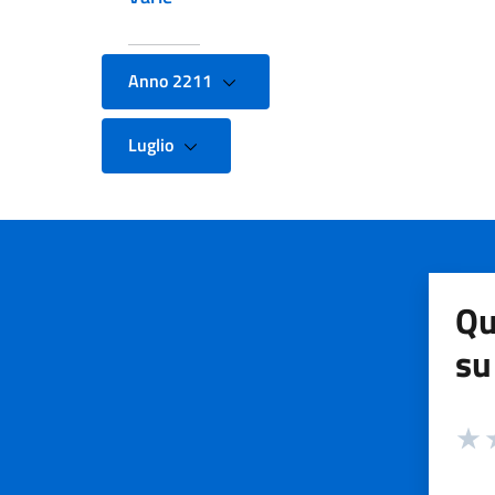
Anno 2211
Luglio
Qu
su
Valuta
Valut
V