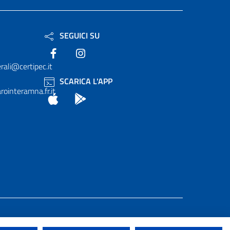
SEGUICI SU
Facebook
Instagram
rali@certipec.it
SCARICA L'APP
ointeramna.fr.it
App Store
Android