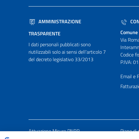
AMMINISTRAZIONE
CON
Comune 
TRASPARENTE
Via Roma
I dati personali pubblicati sono
Interamn
riutilizzabili solo ai sensi dell'articolo 7
Codice f
del decreto legislativo 33/2013
P.IVA: 
Email e P
Fatturazi
Attuazione Misure PNRR
Piano di 