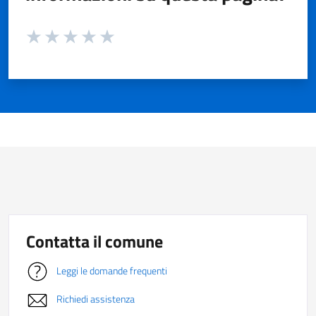
Valuta da 1 a 5 stelle la pagina
Valuta 1 stelle su 5
Valuta 2 stelle su 5
Valuta 3 stelle su 5
Valuta 4 stelle su 5
Valuta 5 stelle su 5
Contatta il comune
Leggi le domande frequenti
Richiedi assistenza