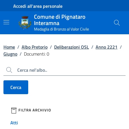
Contenuto principale
Piede di pagina
Accedi all'area personale
Comune di Pignataro
Interamna
Medaglia di Bronzo al Valor Civile
Home
/
Albo Pretorio
/
Deliberazioni OSL
/
Anno 2221
/
Giugno
/
Documenti: 0
Cerca
Cerca
filtri da applicare
FILTRA ARCHIVIO
Atti