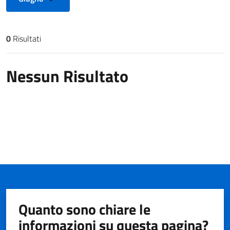
0
Risultati
Risultati di ricerca
Nessun Risultato
Quanto sono chiare le
informazioni su questa pagina?