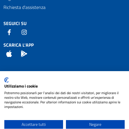
Richiesta d'assistenza
SEGUICI SU
Facebook
Instagram
SCARICA L'APP
App Store
Android
Attuazione Misure PNRR
Utilizziamo i cookie
Piano di miglioramento del sito
Potremmo posizionarli per l'analisi dei dati dei nostri visitatori, per migliorare il
nostro sito Web, mostrare contenuti personalizzati e offrirti un'esperienza di
navigazione eccezionale. Per ulteriori informazioni sui cookie utilizziamo aprire le
impostazioni.
© 2024 Comune di Pignataro Interamna | sito a
Privacy
cura di
NET SMART
Accettare tutti
Negare
Note legali