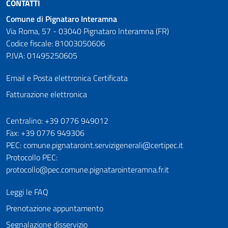
CONTATTI
Comune di Pignataro Interamna
Via Roma, 57 - 03040 Pignataro Interamna (FR)
Codice fiscale: 81003050606
P.IVA: 01495250605
Email e Posta elettronica Certificata
Fatturazione elettronica
Numeri utili
Centralino: +39 0776 949012
Fax: +39 0776 949306
PEC: comune.pignataroint.servizigenerali@certipec.it
Protocollo PEC:
protocollo@pec.comune.pignatarointeramna.fr.it
Leggi le FAQ
Prenotazione appuntamento
Segnalazione disservizio