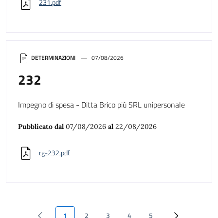
231.pdf
DETERMINAZIONI
07/08/2026
232
Impegno di spesa - Ditta Brico più SRL unipersonale
Pubblicato dal
07/08/2026
al
22/08/2026
rg-232.pdf
1
2
3
4
5