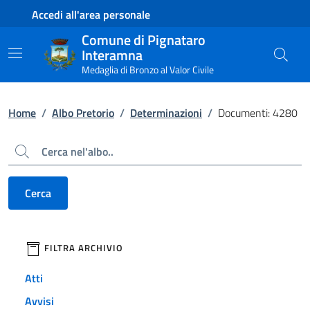
Contenuto principale
Piede di pagina
Accedi all'area personale
Comune di Pignataro
Interamna
Medaglia di Bronzo al Valor Civile
Home
/
Albo Pretorio
/
Determinazioni
/
Documenti: 4280
Cerca
Cerca
filtri da applicare
FILTRA ARCHIVIO
Atti
Avvisi