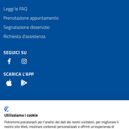
Leggi le FAQ
Prenotazione appuntamento
Segnalazione disservizio
Richiesta d'assistenza
SEGUICI SU
Facebook
Instagram
SCARICA L'APP
App Store
Android
Attuazione Misure PNRR
Utilizziamo i cookie
Piano di miglioramento del sito
Potremmo posizionarli per l'analisi dei dati dei nostri visitatori, per migliorare il
nostro sito Web, mostrare contenuti personalizzati e offrirti un'esperienza di