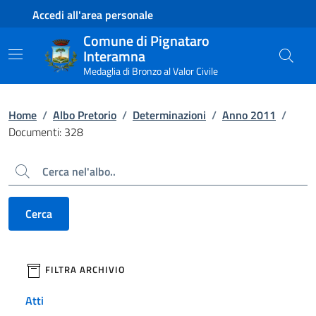
Contenuto principale
Piede di pagina
Accedi all'area personale
Comune di Pignataro
Interamna
Medaglia di Bronzo al Valor Civile
Home
/
Albo Pretorio
/
Determinazioni
/
Anno 2011
/
Documenti: 328
Cerca
Cerca
filtri da applicare
FILTRA ARCHIVIO
Atti