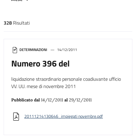
328
Risultati
Risultati di ricerca
DETERMINAZIONI
14/12/2011
Numero 396 del
liquidazione straordinario personale coadiuvante ufficio
VV. UU. mese di novembre 2011
Pubblicato dal
14/12/2011
al
29/12/2011
20111214130646_impiegati novembre.pdf