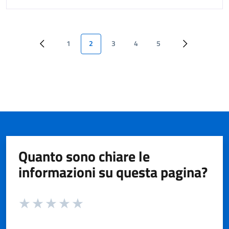
1
2
3
4
5
Quanto sono chiare le
informazioni su questa pagina?
Valuta da 1 a 5 stelle la pagina
Valuta 1 stelle su 5
Valuta 2 stelle su 5
Valuta 3 stelle su 5
Valuta 4 stelle su 5
Valuta 5 stelle su 5