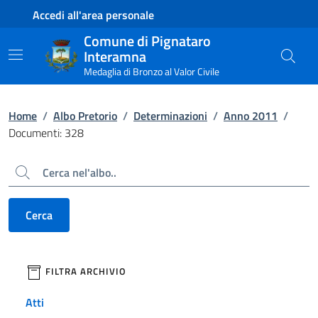
Contenuto principale
Piede di pagina
Accedi all'area personale
Comune di Pignataro
Interamna
Medaglia di Bronzo al Valor Civile
Home
/
Albo Pretorio
/
Determinazioni
/
Anno 2011
/
Documenti: 328
Cerca
Cerca
filtri da applicare
FILTRA ARCHIVIO
Atti