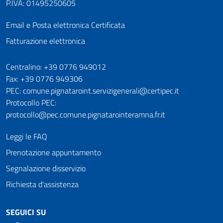
P.IVA: 01495250605
Email e Posta elettronica Certificata
Fatturazione elettronica
Numeri utili
Centralino: +39 0776 949012
Fax: +39 0776 949306
PEC: comune.pignataroint.servizigenerali@certipec.it
Protocollo PEC:
protocollo@pec.comune.pignatarointeramna.fr.it
Leggi le FAQ
Prenotazione appuntamento
Segnalazione disservizio
Richiesta d'assistenza
SEGUICI SU