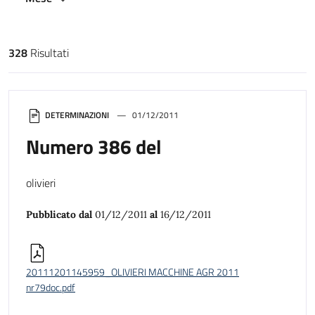
328
Risultati
Risultati di ricerca
DETERMINAZIONI
01/12/2011
Numero 386 del
olivieri
Pubblicato dal
01/12/2011
al
16/12/2011
20111201145959_OLIVIERI MACCHINE AGR 2011
nr79doc.pdf