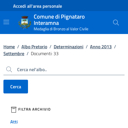
Contenuto principale
Piede di pagina
Accedi all'area personale
Comune di Pignataro
Interamna
Medaglia di Bronzo al Valor Civile
Home
/
Albo Pretorio
/
Determinazioni
/
Anno 2013
/
Settembre
/
Documenti: 33
Cerca
Cerca
filtri da applicare
FILTRA ARCHIVIO
Atti