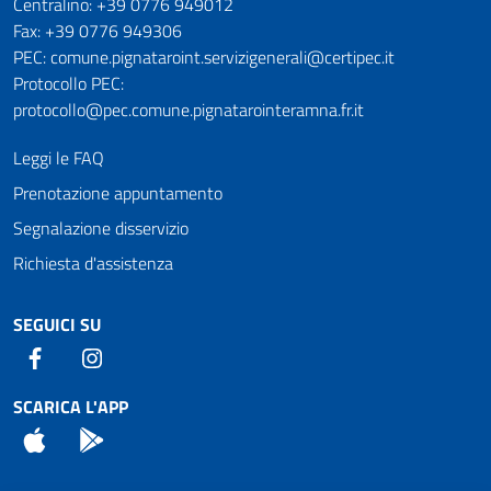
Numeri utili
Centralino: +39 0776 949012
Fax: +39 0776 949306
PEC: comune.pignataroint.servizigenerali@certipec.it
Protocollo PEC:
protocollo@pec.comune.pignatarointeramna.fr.it
Leggi le FAQ
Prenotazione appuntamento
Segnalazione disservizio
Richiesta d'assistenza
SEGUICI SU
Facebook
Instagram
SCARICA L'APP
App Store
Android