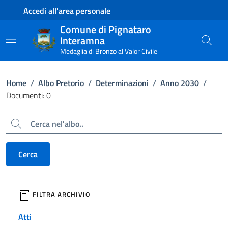
Contenuto principale
Piede di pagina
Accedi all'area personale
Comune di Pignataro
Interamna
Medaglia di Bronzo al Valor Civile
Home
/
Albo Pretorio
/
Determinazioni
/
Anno 2030
/
Documenti: 0
Cerca
Cerca
filtri da applicare
FILTRA ARCHIVIO
Atti