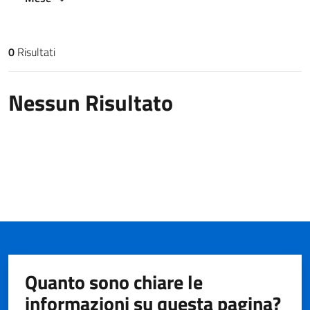
0
Risultati
Risultati di ricerca
Nessun Risultato
Quanto sono chiare le
informazioni su questa pagina?