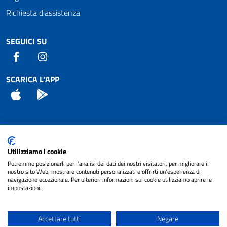
Richiesta d'assistenza
SEGUICI SU
Facebook
Instagram
SCARICA L'APP
App Store
Android
Attuazione Misure PNRR
Utilizziamo i cookie
Piano di miglioramento del sito
Potremmo posizionarli per l'analisi dei dati dei nostri visitatori, per migliorare il
nostro sito Web, mostrare contenuti personalizzati e offrirti un'esperienza di
navigazione eccezionale. Per ulteriori informazioni sui cookie utilizziamo aprire le
impostazioni.
© 2024 Comune di Pignataro Interamna | sito a
Privacy
cura di
NET SMART
Accettare tutti
Negare
Note legali