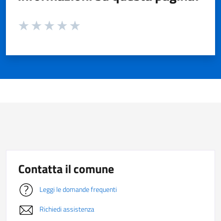
Valuta da 1 a 5 stelle la pagina
Valuta 1 stelle su 5
Valuta 2 stelle su 5
Valuta 3 stelle su 5
Valuta 4 stelle su 5
Valuta 5 stelle su 5
Contatta il comune
Leggi le domande frequenti
Richiedi assistenza