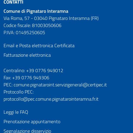
CONTATTI
Comune di Pignataro Interamna
Via Roma, 57 - 03040 Pignataro Interamna (FR)
Codice fiscale: 81003050606
P.IVA: 01495250605
Email e Posta elettronica Certificata
Fatturazione elettronica
Numeri utili
Centralino: +39 0776 949012
Fax: +39 0776 949306
PEC: comune.pignataroint.servizigenerali@certipec.it
Protocollo PEC:
protocollo@pec.comune.pignatarointeramna.fr.it
Leggi le FAQ
Prenotazione appuntamento
Segnalazione disservizio