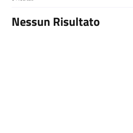
Risultati di ricerca
Nessun Risultato