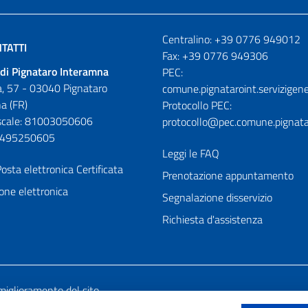
Numeri utili
Centralino: +39 0776 949012
TATTI
Fax: +39 0776 949306
di Pignataro Interamna
PEC:
, 57 - 03040 Pignataro
comune.pignataroint.servizigene
a (FR)
Protocollo PEC:
iscale: 81003050606
protocollo@pec.comune.pignatar
01495250605
Leggi le FAQ
osta elettronica Certificata
Prenotazione appuntamento
one elettronica
Segnalazione disservizio
Richiesta d'assistenza
miglioramento del sito