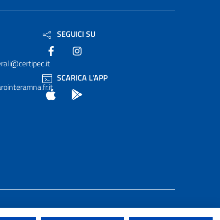
SEGUICI SU
Facebook
Instagram
rali@certipec.it
SCARICA L'APP
ointeramna.fr.it
App Store
Android