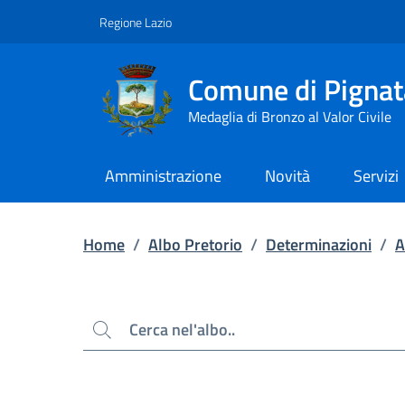
Contenuto principale
Piede di pagina
Regione Lazio
Comune di Pignat
Medaglia di Bronzo al Valor Civile
Amministrazione
Novità
Servizi
Home
/
Albo Pretorio
/
Determinazioni
/
A
Cerca