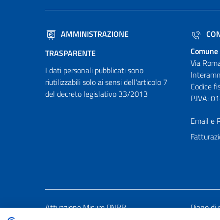
AMMINISTRAZIONE
CON
Comune 
TRASPARENTE
Via Roma
I dati personali pubblicati sono
Interamn
riutilizzabili solo ai sensi dell'articolo 7
Codice f
del decreto legislativo 33/2013
P.IVA: 
Email e P
Fatturazi
Attuazione Misure PNRR
Piano di 