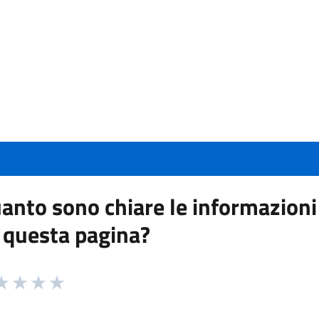
anto sono chiare le informazioni
 questa pagina?
 da 1 a 5 stelle la pagina
a 1 stelle su 5
aluta 2 stelle su 5
Valuta 3 stelle su 5
Valuta 4 stelle su 5
Valuta 5 stelle su 5