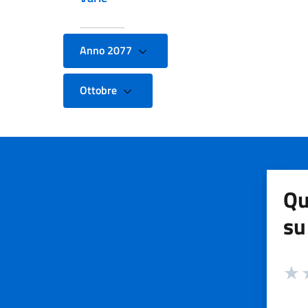
Anno 2077
Ottobre
Qu
su
Valuta
Valut
V