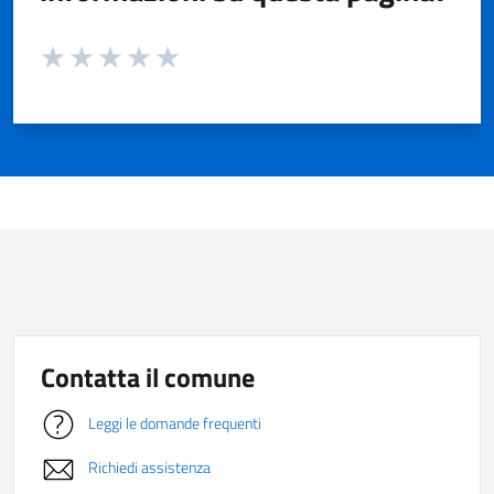
Valuta da 1 a 5 stelle la pagina
Valuta 1 stelle su 5
Valuta 2 stelle su 5
Valuta 3 stelle su 5
Valuta 4 stelle su 5
Valuta 5 stelle su 5
Contatta il comune
Leggi le domande frequenti
Richiedi assistenza