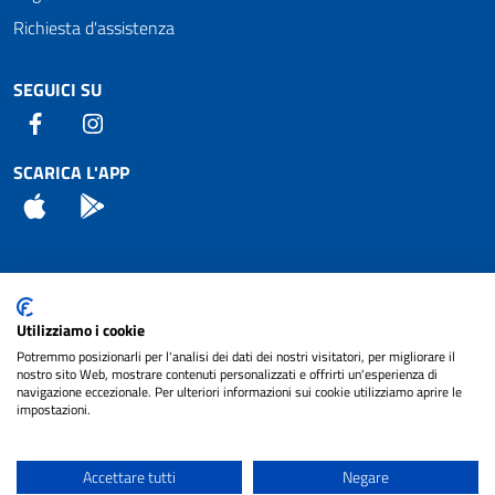
Richiesta d'assistenza
SEGUICI SU
Facebook
Instagram
SCARICA L'APP
App Store
Android
Attuazione Misure PNRR
Utilizziamo i cookie
Piano di miglioramento del sito
Potremmo posizionarli per l'analisi dei dati dei nostri visitatori, per migliorare il
nostro sito Web, mostrare contenuti personalizzati e offrirti un'esperienza di
navigazione eccezionale. Per ulteriori informazioni sui cookie utilizziamo aprire le
impostazioni.
© 2024 Comune di Pignataro Interamna | sito a
Privacy
cura di
NET SMART
Accettare tutti
Negare
Note legali