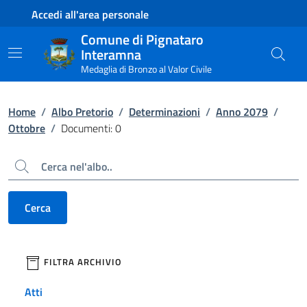
Contenuto principale
Piede di pagina
Accedi all'area personale
Comune di Pignataro
Interamna
Medaglia di Bronzo al Valor Civile
Home
/
Albo Pretorio
/
Determinazioni
/
Anno 2079
/
Ottobre
/
Documenti: 0
Cerca
Cerca
filtri da applicare
FILTRA ARCHIVIO
Atti