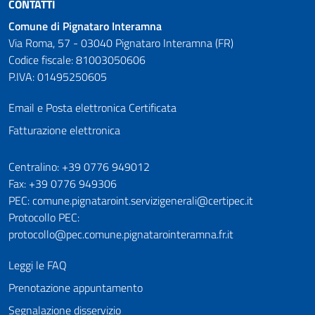
CONTATTI
Comune di Pignataro Interamna
Via Roma, 57 - 03040 Pignataro Interamna (FR)
Codice fiscale: 81003050606
P.IVA: 01495250605
Email e Posta elettronica Certificata
Fatturazione elettronica
Numeri utili
Centralino: +39 0776 949012
Fax: +39 0776 949306
PEC: comune.pignataroint.servizigenerali@certipec.it
Protocollo PEC:
protocollo@pec.comune.pignatarointeramna.fr.it
Leggi le FAQ
Prenotazione appuntamento
Segnalazione disservizio