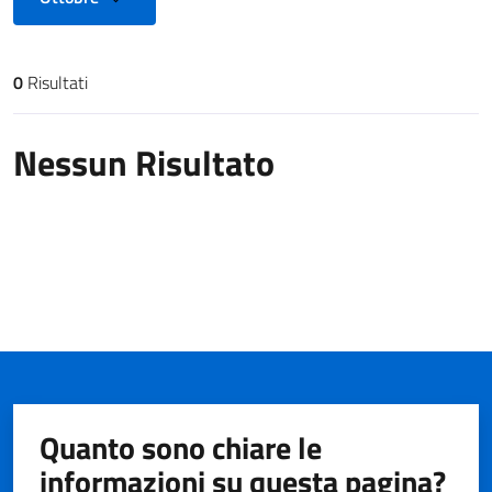
0
Risultati
Risultati di ricerca
Nessun Risultato
Quanto sono chiare le
informazioni su questa pagina?