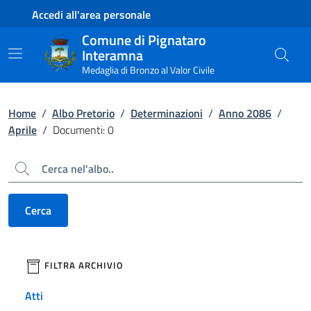
Contenuto principale
Piede di pagina
Accedi all'area personale
Comune di Pignataro
Interamna
Medaglia di Bronzo al Valor Civile
Home
/
Albo Pretorio
/
Determinazioni
/
Anno 2086
/
Aprile
/
Documenti: 0
Cerca
Cerca
filtri da applicare
FILTRA ARCHIVIO
Atti