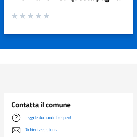
Valuta da 1 a 5 stelle la pagina
Valuta 1 stelle su 5
Valuta 2 stelle su 5
Valuta 3 stelle su 5
Valuta 4 stelle su 5
Valuta 5 stelle su 5
Contatta il comune
Leggi le domande frequenti
Richiedi assistenza