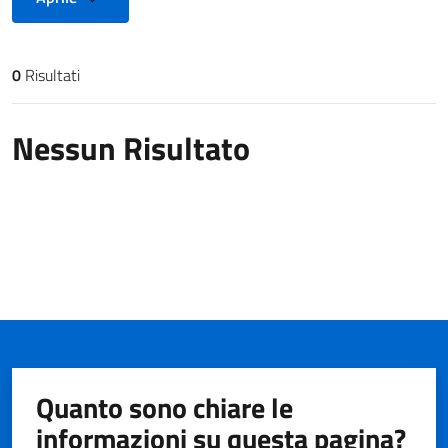
0
Risultati
Risultati di ricerca
Nessun Risultato
Quanto sono chiare le
informazioni su questa pagina?