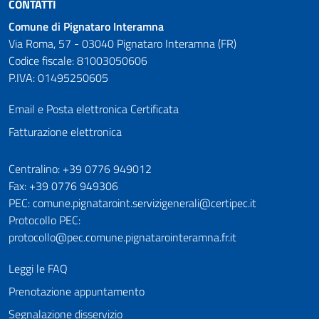
CONTATTI
Comune di Pignataro Interamna
Via Roma, 57 - 03040 Pignataro Interamna (FR)
Codice fiscale: 81003050606
P.IVA: 01495250605
Email e Posta elettronica Certificata
Fatturazione elettronica
Numeri utili
Centralino: +39 0776 949012
Fax: +39 0776 949306
PEC: comune.pignataroint.servizigenerali@certipec.it
Protocollo PEC:
protocollo@pec.comune.pignatarointeramna.fr.it
Leggi le FAQ
Prenotazione appuntamento
Segnalazione disservizio