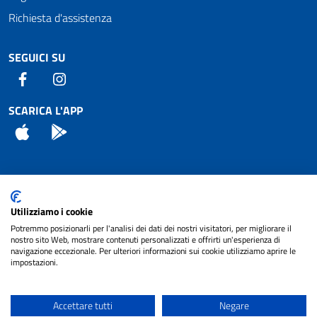
Richiesta d'assistenza
SEGUICI SU
Facebook
Instagram
SCARICA L'APP
App Store
Android
Attuazione Misure PNRR
Utilizziamo i cookie
Piano di miglioramento del sito
Potremmo posizionarli per l'analisi dei dati dei nostri visitatori, per migliorare il
nostro sito Web, mostrare contenuti personalizzati e offrirti un'esperienza di
navigazione eccezionale. Per ulteriori informazioni sui cookie utilizziamo aprire le
impostazioni.
© 2024 Comune di Pignataro Interamna | sito a
Privacy
cura di
NET SMART
Accettare tutti
Negare
Note legali